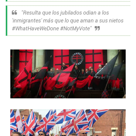
"Resulta que los jubilados odian a los
'inmigrantes' más que lo que aman a sus nietos
#WhatHaveWeDone #NotMyVote"