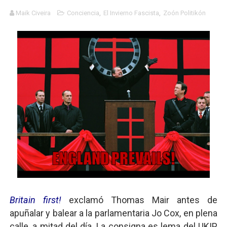
Charlie Kirk y la izquierda asesina
Maik Civeira
Conciencia
,
El Invierno Fascista
,
Zoón Politikón
Dios es Cambio: Filosofía Earthseed para el fin del mun
Nuestra era de genocidios
Mis historias favoritas de Superman
Transformers: ¿Una película marxista?
Gentile: Lo que debes entender sobre el fascismo
Definiendo: ¿Qué es el fascismo?
Panorama del nuevo fascismo mundial: Verano de 2026
Llévenmelo fuchachos: El adiós a 'THE BOYS'
Britain first!
exclamó Thomas Mair antes de
La falacia etimológica
apuñalar y balear a la parlamentaria Jo Cox, en plena
calle, a mitad del día. La consigna es lema del UKIP