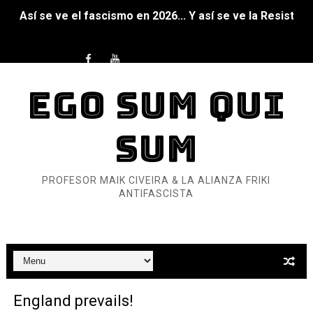
Así se ve el fascismo en 2026... Y así se ve la Resistenc
Un año para sobrevivir al mundo: Dos mil tíjiri cinco
¿Estamos soñando con ovejas eléctricas?
EGO SUM QUI
Dioses y Monstruos: Guillermo (DOS)
Dioses y Monstruos: Guillermo (UNO)
SUM
Carlos Manzo y el narcogobierno asesino
PROFESOR MAIK CIVEIRA & LA ALIANZA FRIKI
Gótico Mexicano
ANTIFASCISTA
El mito de Frankenstein
25 grandes películas de terror del siglo XXI
Devoraos los unos a los otros
England prevails!