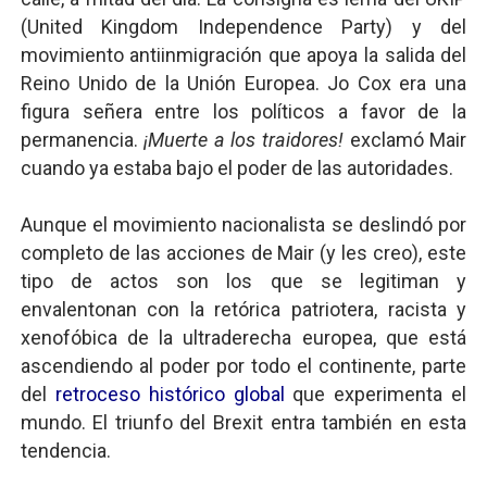
Mario: La epopeya del fontanero - Parte II
(United Kingdom Independence Party) y del
movimiento antiinmigración que apoya la salida del
Mario: La epopeya del fontanero - Parte I
Reino Unido de la Unión Europea. Jo Cox era una
Pequeña Filmoteca Antifascista
figura señera entre los políticos a favor de la
permanencia.
¡Muerte a los traidores!
exclamó Mair
Que no nos aplaste el Talón de Hierro
cuando ya estaba bajo el poder de las autoridades.
Pokémon: La película existencialista
Aunque el movimiento nacionalista se deslindó por
completo de las acciones de Mair (y les creo), este
Así se ve el fascismo en 2026... Y así se ve la Resistenc
tipo de actos son los que se legitiman y
envalentonan con la retórica patriotera, racista y
xenofóbica de la ultraderecha europea, que está
ascendiendo al poder por todo el continente, parte
del
retroceso histórico global
que experimenta el
mundo. El triunfo del Brexit entra también en esta
tendencia.