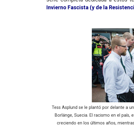
Invierno Fascista (y de la Resistenc
Dioses y Monstruos: Guill
Dioses y Monstruos: Guill
Carlos Manzo y el narcogo
Gótico Mexicano
El mito de Frankenstein
25 grandes películas de terr
Devoraos los unos a los ot
Charlie Kirk y la izquierda 
Tess Asplund se le plantó por delante a u
Dios es Cambio: Filosofía E
Borlänge, Suecia. El racismo en el país,
creciendo en los últimos años, mientr
Nuestra era de genocidios