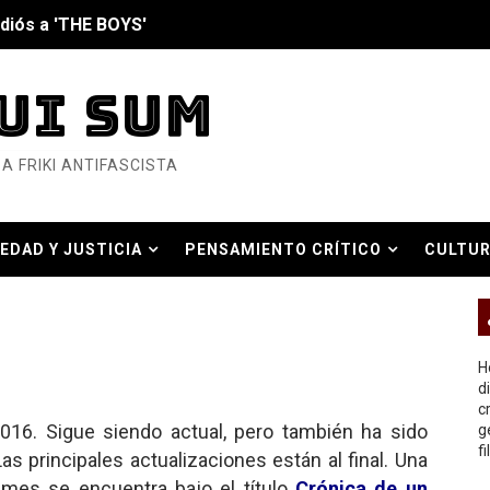
diós a 'THE BOYS'
UI SUM
nero - Parte II
A FRIKI ANTIFASCISTA
nero - Parte I
cista
EDAD Y JUSTICIA
PENSAMIENTO CRÍTICO
CULTUR
n de Hierro
O REAL
ncialista
6... Y así se ve la Resistencia
H
d
c
ndo: Dos mil tíjiri cinco
016. Sigue siendo actual, pero también ha sido
g
f
as principales actualizaciones están al final. Una
as eléctricas?
emes se encuentra bajo el título
Crónica de un