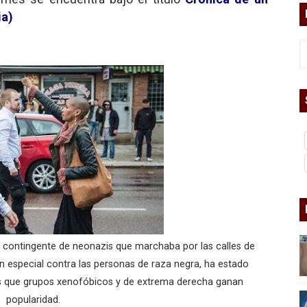
ia)
ermo (DOS)
ermo (UNO)
bierno asesino
or del siglo XXI
ros
asesina
n contingente de neonazis que marchaba por las calles de
arthseed para el fin del mundo
 en especial contra las personas de raza negra, ha estado
as que grupos xenofóbicos y de extrema derecha ganan
popularidad.