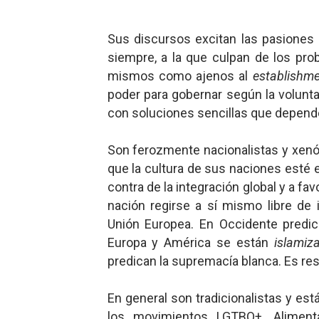
Mis historias favoritas de
Sus discursos excitan las pasiones 
Transformers: ¿Una películ
siempre, a la que culpan de los pro
mismos como ajenos al
establishm
Gentile: Lo que debes ente
poder para gobernar según la volunt
con soluciones sencillas que depende
Definiendo: ¿Qué es el fas
Panorama del nuevo fascis
Son ferozmente nacionalistas y xenó
que la cultura de sus naciones esté e
contra de la integración global y a f
nación regirse a sí mismo libre de
Unión Europea. En Occidente predi
Europa y América se están
islamiz
predican la supremacía blanca. Es res
En general son tradicionalistas y est
los movimientos LGTBQ+. Aliment