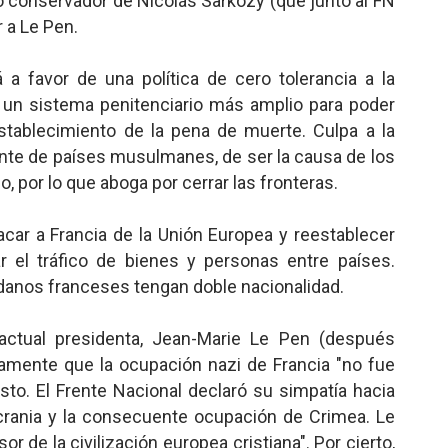
do conservador de Nicolás Sarkozy (que junto al FN
 a Le Pen.
 a favor de una política de cero tolerancia a la
 un sistema penitenciario más amplio para poder
stablecimiento de la pena de muerte. Culpa a la
iente de países musulmanes, de ser la causa de los
, por lo que aboga por cerrar las fronteras.
car a Francia de la Unión Europea y reestablecer
ar el tráfico de bienes y personas entre países.
danos franceses tengan doble nacionalidad.
 actual presidenta, Jean-Marie Le Pen (después
tamente que la ocupación nazi de Francia "no fue
to. El Frente Nacional declaró su simpatía hacia
Ucrania y la consecuente ocupación de Crimea. Le
r de la civilización europea cristiana". Por cierto,