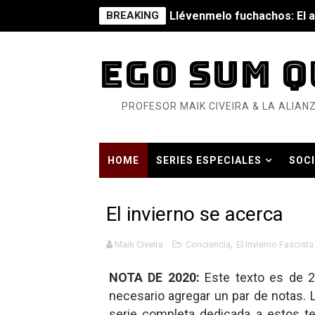
BREAKING
Llévenmelo fuchachos: El a
La falacia etimológica
EGO SUM Q
Mario: La epopeya del fonta
PROFESOR MAIK CIVEIRA & LA ALIANZ
Mario: La epopeya del fonta
Pequeña Filmoteca Antifas
HOME
SERIES ESPECIALES
SOCI
Que no nos aplaste el Taló
HISTORIA CONTEMPORÁNEA EN TIEMP
Pokémon: La película existe
El invierno se acerca
Así se ve el fascismo en 202
Maik Civeira
Conciencia
,
El Invierno Fascista
Un año para sobrevivir al mu
NOTA DE 2020:
Este texto es de 2
necesario agregar un par de notas. L
¿Estamos soñando con ovej
serie completa dedicada a estos t