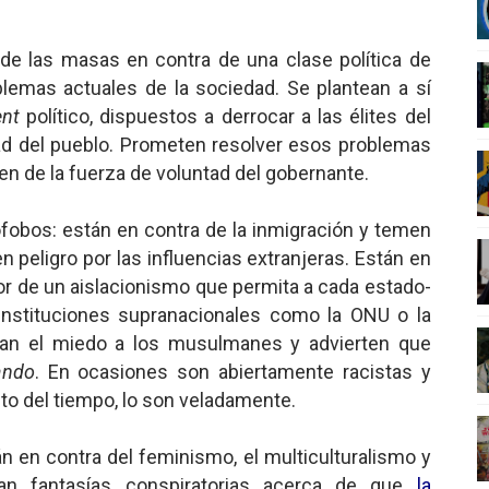
 Superman
de las masas en contra de una clase política de
a marxista?
blemas actuales de la sociedad. Se plantean a sí
ent
político, dispuestos a derrocar a las élites del
nder sobre el fascismo
ad del pueblo. Prometen resolver esos problemas
n de la fuerza de voluntad del gobernante.
cismo?
mo mundial: Verano de 2026
fobos: están en contra de la inmigración y temen
n peligro por las influencias extranjeras. Están en
avor de un aislacionismo que permita a cada estado-
 instituciones supranacionales como la ONU o la
can el miedo a los musulmanes y advierten que
ando
. En ocasiones son abiertamente racistas y
to del tiempo, lo son veladamente.
án en contra del feminismo, el multiculturalismo y
an fantasías conspiratorias acerca de que
la