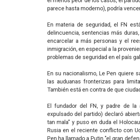
el menos peor de los casos, el parti
parece hasta moderno), podría vencer
En materia de seguridad, el FN está
delincuencia, sentencias más duras,
encarcelar a más personas y el ree
inmigración, en especial a la proven
problemas de seguridad en el país galo
En su nacionalismo, Le Pen quiere sa
las auduanas fronterizas para limit
También está en contra de que ciuda
El fundador del FN, y padre de la
expulsado del partido) declaró abier
tan mala" y puso en duda el Holocaus
Rusia en el reciente conflicto con 
Pen ha llamado a Putin "el gran defenso