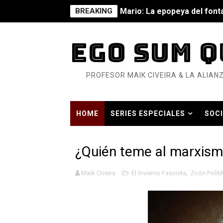
BREAKING
Mario: La epopeya del fonta
Mario: La epopeya del fonta
EGO SUM Q
Pequeña Filmoteca Antifas
PROFESOR MAIK CIVEIRA & LA ALIANZ
Que no nos aplaste el Taló
Pokémon: La película existe
HOME
SERIES ESPECIALES
SOCI
Así se ve el fascismo en 202
HISTORIA CONTEMPORÁNEA EN TIEMP
Un año para sobrevivir al mu
¿Quién teme al marxismo
¿Estamos soñando con ovej
Maik Civeira
El Invierno Fascista
,
Zoón Politi
Dioses y Monstruos: Guill
Dioses y Monstruos: Guill