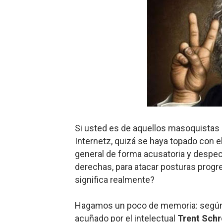
Carlos Manzo y el narcogo
Gótico Mexicano
El mito de Frankenstein
25 grandes películas de terr
Devoraos los unos a los ot
Charlie Kirk y la izquierda 
Si usted es de aquellos masoquistas
Internetz, quizá se haya topado con e
Dios es Cambio: Filosofía E
general de forma acusatoria y despec
derechas, para atacar posturas progres
Nuestra era de genocidios
significa realmente?
Mis historias favoritas de
Hagamos un poco de memoria: según
Transformers: ¿Una películ
acuñado por el intelectual
Trent Schr