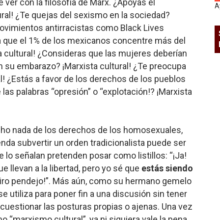
 ver con la filosofía de Marx. ¿Apoyas el
A
tural! ¿Te quejas del sexismo en la sociedad?
movimientos antirracistas como Black Lives
na que el 1% de los mexicanos concentre más del
ta cultural! ¿Consideras que las mujeres deberían
en su embarazo? ¡Marxista cultural! ¿Te preocupa
al! ¿Estás a favor de los derechos de los pueblos
 las palabras “opresión” o “explotación!? ¡Marxista
cho nada de los derechos de los homosexuales,
nda subvertir un orden tradicionalista puede ser
e lo señalan pretenden posar como listillos: “¡Ja!
e llevan a la libertad, pero yo sé que
estás siendo
airo pendejo!”. Más aún, como su hermano gemelo
se utiliza para poner fin a una discusión sin tener
 cuestionar las posturas propias o ajenas. Una vez
 “marxismo cultural”, ya ni siquiera vale la pena