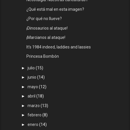
¿Qué está mal en esta imagen?
¿Por qué no llueve?
¡Dinosaurios al ataque!
¡Marcianos al ataque!
It's 1984 indeed, laddies and lassies
Princesa Bombón
►
julio
(15)
►
junio
(14)
►
mayo
(12)
►
abril
(18)
►
marzo
(13)
►
febrero
(8)
►
enero
(14)