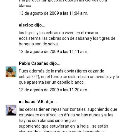
y al parecer tampoco les gustan las ciervos cola
blanca
13 de agosto de 2009 a las 11:04 a.m.
alecloz dijo...
los tigres y las cebras no viven en el mismo
ecosistema. las cebras son de sabana y los tigres de
bengala son de selva.
13 de agosto de 2009 a las 11:11 a.m.
Pablo Cabañas
dijo...
Pues además de lo más obvio (tigres cazando
cebras???), en el fondo se dislumbran un avestruz y lo
que aparenta ser un caballo blanco...
13 de agosto de 2009 a las 11:20 a.m.
m. Isaac. V.R.
dijo...
las cebras tienen rayas horizontales. suponiendo que
estuviesen en áfrica: en áfrica no hay nubes y si las
hay no son blancas sino negras.
suponiendo que estuvieran en la india... se están
chingando a alguien pero no están haciendo el