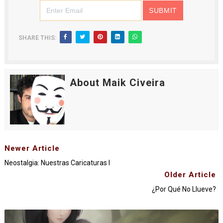
SHARE THIS:
About Maik Civeira
Newer Article
Neostalgia: Nuestras Caricaturas I
Older Article
¿Por Qué No Llueve?