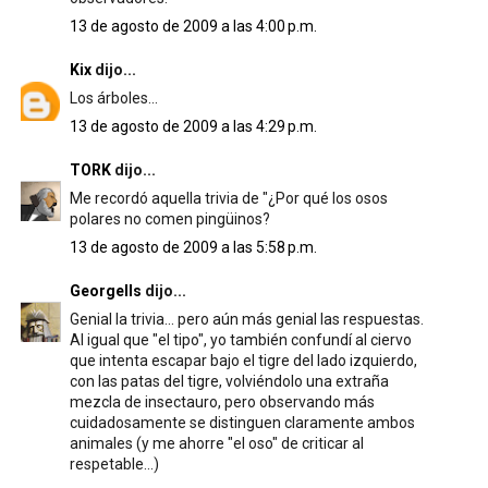
13 de agosto de 2009 a las 4:00 p.m.
Kix
dijo...
Los árboles...
13 de agosto de 2009 a las 4:29 p.m.
TORK
dijo...
Me recordó aquella trivia de "¿Por qué los osos
polares no comen pingüinos?
13 de agosto de 2009 a las 5:58 p.m.
Georgells
dijo...
Genial la trivia... pero aún más genial las respuestas.
Al igual que "el tipo", yo también confundí al ciervo
que intenta escapar bajo el tigre del lado izquierdo,
con las patas del tigre, volviéndolo una extraña
mezcla de insectauro, pero observando más
cuidadosamente se distinguen claramente ambos
animales (y me ahorre "el oso" de criticar al
respetable...)