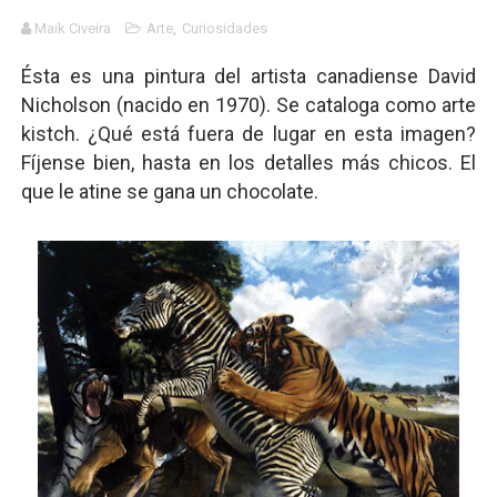
Gótico Mexicano
Maik Civeira
Arte
,
Curiosidades
Ésta es una pintura del artista canadiense David
El mito de Frankenstein
Nicholson (nacido en 1970). Se cataloga como arte
25 grandes películas de terror del siglo XXI
kistch. ¿Qué está fuera de lugar en esta imagen?
Fíjense bien, hasta en los detalles más chicos. El
Devoraos los unos a los otros
que le atine se gana un chocolate.
Charlie Kirk y la izquierda asesina
Dios es Cambio: Filosofía Earthseed para el fin del mun
Nuestra era de genocidios
Mis historias favoritas de Superman
Transformers: ¿Una película marxista?
Gentile: Lo que debes entender sobre el fascismo