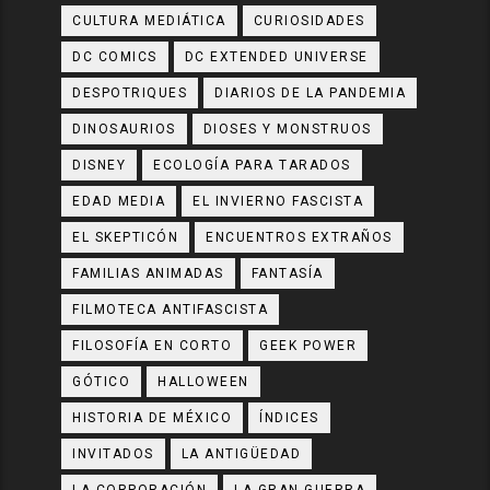
CULTURA MEDIÁTICA
CURIOSIDADES
DC COMICS
DC EXTENDED UNIVERSE
DESPOTRIQUES
DIARIOS DE LA PANDEMIA
DINOSAURIOS
DIOSES Y MONSTRUOS
DISNEY
ECOLOGÍA PARA TARADOS
EDAD MEDIA
EL INVIERNO FASCISTA
EL SKEPTICÓN
ENCUENTROS EXTRAÑOS
FAMILIAS ANIMADAS
FANTASÍA
FILMOTECA ANTIFASCISTA
FILOSOFÍA EN CORTO
GEEK POWER
GÓTICO
HALLOWEEN
HISTORIA DE MÉXICO
ÍNDICES
INVITADOS
LA ANTIGÜEDAD
LA CORPORACIÓN
LA GRAN GUERRA