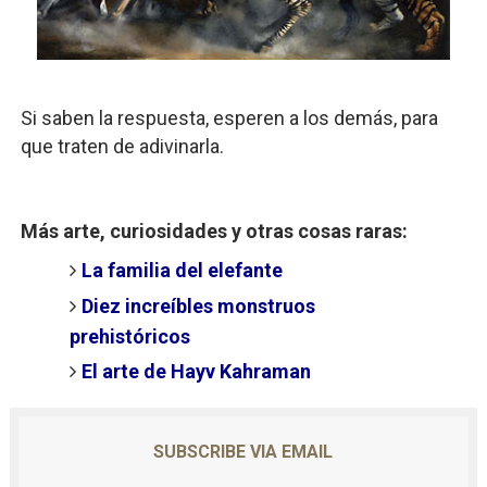
Definiendo: ¿Qué es el fascismo?
Panorama del nuevo fascismo mundial: Verano de 2026
Si saben la respuesta, esperen a los demás, para
Llévenmelo fuchachos: El adiós a 'THE BOYS'
que traten de adivinarla.
La falacia etimológica
Mario: La epopeya del fontanero - Parte II
Más arte, curiosidades y otras cosas raras:
La familia del elefante
Diez increíbles monstruos
prehistóricos
El arte de Hayv Kahraman
SUBSCRIBE VIA EMAIL