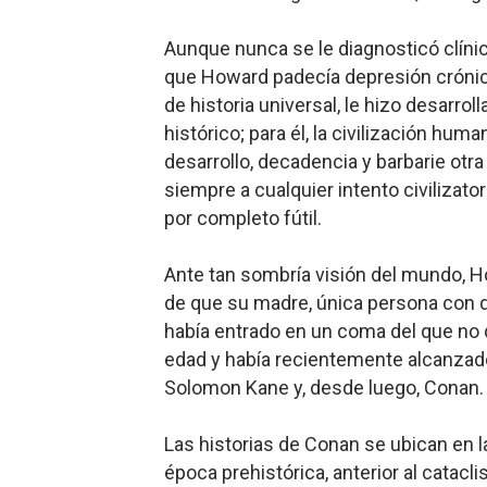
Aunq
ue nunca se le diagnosticó clíni
que Howard padecía depresión crónic
de historia universal, le hizo desarrol
histórico; para él, la civilización hum
desarrollo, decadencia y barbarie otra 
siempre a cualquier intento civilizato
por completo fútil.
A
nte tan somb
ría visión del mundo, H
de que su madre, única persona con q
había entrado en un coma del que no d
edad y había recientemente alcanzado 
Solomon Kane y, desde luego, Conan.
Las historia
s de Conan se ubican en la
época prehistórica, anterior al catac