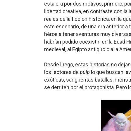
esta era por dos motivos; primero, por
libertad creativa, en contraste con la
reales de la ficción histórica, en la 
este escenario, de una era anterior a t
héroe a tener aventuras muy diversas e
habrían podido coexistir: en la Edad Hi
medieval, al Egipto antiguo o a la Amér
Desde l
uego, estas historias no deja
los lectores de
pulp
lo que buscan: ave
exóticas, sangrientas batallas, mons
se derriten por el protagonista. Per