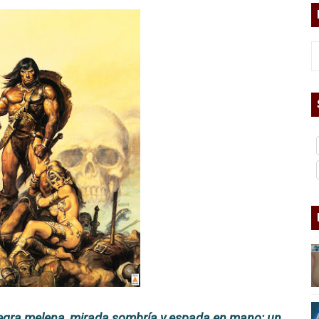
bierno asesino
or del siglo XXI
ros
asesina
arthseed para el fin del mundo
 Superman
a marxista?
 negra melena, mirada sombría y espada en mano; un