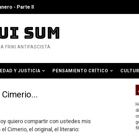
nero - Parte II
nero - Parte I
UI SUM
cista
A FRIKI ANTIFASCISTA
n de Hierro
ncialista
EDAD Y JUSTICIA
PENSAMIENTO CRÍTICO
CULTUR
6... Y así se ve la Resistencia
O REAL
ndo: Dos mil tíjiri cinco
Cimerio...
as eléctricas?
H
d
c
ermo (DOS)
 hoy quiero compartir con ustedes mis
g
f
Cimerio, el original, el literario:
ermo (UNO)