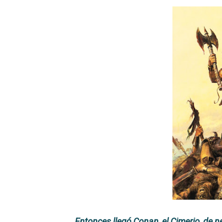
Carlos Manzo y el narcogo
Gótico Mexicano
El mito de Frankenstein
25 grandes películas de terr
Devoraos los unos a los ot
Charlie Kirk y la izquierda 
Dios es Cambio: Filosofía E
Nuestra era de genocidios
Mis historias favoritas de
Transformers: ¿Una películ
Entonces llegó Conan, el Cimerio, de