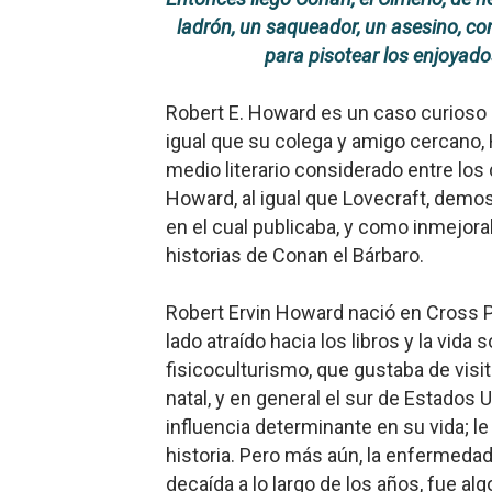
ladrón, un saqueador, un asesino, co
Gentile: Lo que debes ente
para pisotear los enjoyad
Definiendo: ¿Qué es el fas
Robert E. Howard
es un caso curioso en
Panorama del nuevo fascis
igual que su colega y amigo cercano, 
medio literario considerado entre los 
Llévenmelo fuchachos: El a
Howard, al igual que Lovecraft, demos
en el cual publicaba, y como inmejor
La falacia etimológica
historias de Conan el Bárbaro.
Robert Ervi
n Howard nació en Cross P
lado atraído hacia los libros y la vida s
fisicoculturismo, que gustaba de visi
natal, y en general el sur de Estados
influencia determinante en su vida; le i
historia. Pero más aún, la enfermedad 
decaída a lo largo de los años, fue al