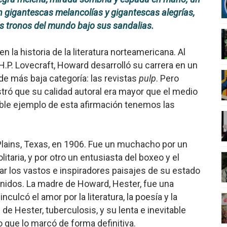
n gigantescas melancolías y gigantescas alegrías,
nder sobre el fascismo
os tronos del mundo bajo sus sandalias.
cismo?
 la historia de la literatura norteamericana. Al
mo mundial: Verano de 2026
H.P. Lovecraft, Howard desarrolló su carrera en un
de más baja categoría: las revistas
pulp
. Pero
diós a 'THE BOYS'
tró que su calidad autoral era mayor que el medio
able ejemplo de esta afirmación tenemos las
lains, Texas, en 1906.
Fue un muchacho por un
olitaria, y por otro un entusiasta del boxeo y el
tar los vastos e inspiradores paisajes de su estado
 Unidos. La madre de Howard, Hester, fue una
nculcó el amor por la literatura, la poesía y la
de Hester, tuberculosis, y su lenta e inevitable
go que lo marcó de forma definitiva.