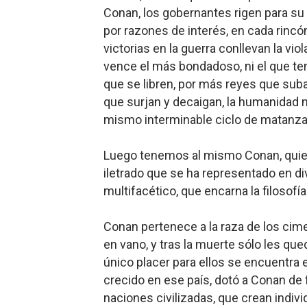
Conan, los gobernantes rigen para su p
por razones de interés, en cada rinc
victorias en la guerra conllevan la vi
vence el más bondadoso, ni el que ten
que se libren, por más reyes que sub
que surjan y decaigan, la humanidad n
mismo interminable ciclo de matanza 
Luego tenemo
s al mismo Conan, quien
iletrado que se ha representado en d
multifacético, que encarna la filosofía
Conan perten
ece a la raza de los cime
en vano, y tras la muerte sólo les qued
único placer para ellos se encuentra e
crecido en ese país, dotó a Conan de fu
naciones civilizadas, que crean indi