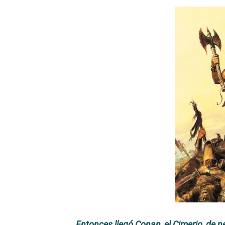
Carlos Manzo y el narcogo
Gótico Mexicano
El mito de Frankenstein
25 grandes películas de terr
Devoraos los unos a los ot
Charlie Kirk y la izquierda 
Dios es Cambio: Filosofía E
Nuestra era de genocidios
Mis historias favoritas de
Transformers: ¿Una películ
Entonces llegó Conan, el Cimerio, de