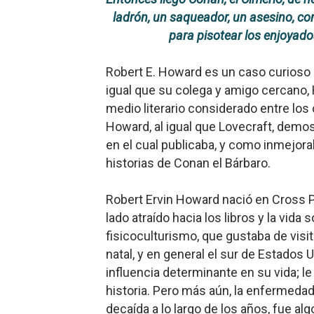
ladrón, un saqueador, un asesino, co
Gentile: Lo que debes ente
para pisotear los enjoyad
Definiendo: ¿Qué es el fas
Robert E. Howard
es un caso curioso en
Panorama del nuevo fascis
igual que su colega y amigo cercano, 
medio literario considerado entre los 
Llévenmelo fuchachos: El a
Howard, al igual que Lovecraft, demos
en el cual publicaba, y como inmejor
La falacia etimológica
historias de Conan el Bárbaro.
Robert Ervi
n Howard nació en Cross P
lado atraído hacia los libros y la vida s
fisicoculturismo, que gustaba de visi
natal, y en general el sur de Estados
influencia determinante en su vida; le i
historia. Pero más aún, la enfermedad 
decaída a lo largo de los años, fue al