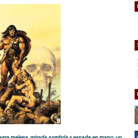
bierno asesino
or del siglo XXI
ros
asesina
arthseed para el fin del mundo
 Superman
a marxista?
 negra melena, mirada sombría y espada en mano; un