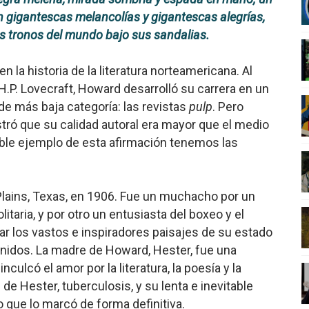
n gigantescas melancolías y gigantescas alegrías,
nder sobre el fascismo
os tronos del mundo bajo sus sandalias.
cismo?
 la historia de la literatura norteamericana. Al
mo mundial: Verano de 2026
H.P. Lovecraft, Howard desarrolló su carrera en un
de más baja categoría: las revistas
pulp
. Pero
diós a 'THE BOYS'
tró que su calidad autoral era mayor que el medio
able ejemplo de esta afirmación tenemos las
lains, Texas, en 1906.
Fue un muchacho por un
olitaria, y por otro un entusiasta del boxeo y el
tar los vastos e inspiradores paisajes de su estado
 Unidos. La madre de Howard, Hester, fue una
nculcó el amor por la literatura, la poesía y la
de Hester, tuberculosis, y su lenta e inevitable
go que lo marcó de forma definitiva.