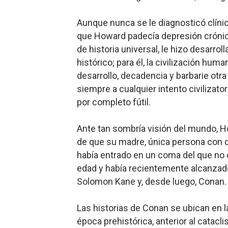
Aunq
ue nunca se le diagnosticó clíni
que Howard padecía depresión crónic
de historia universal, le hizo desarrol
histórico; para él, la civilización hum
desarrollo, decadencia y barbarie otra 
siempre a cualquier intento civilizato
por completo fútil.
A
nte tan somb
ría visión del mundo, H
de que su madre, única persona con q
había entrado en un coma del que no d
edad y había recientemente alcanzado 
Solomon Kane y, desde luego, Conan.
Las historia
s de Conan se ubican en la
época prehistórica, anterior al catac