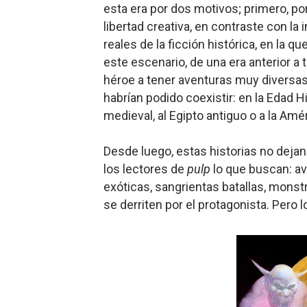
esta era por dos motivos; primero, por
libertad creativa, en contraste con la
reales de la ficción histórica, en la 
este escenario, de una era anterior a t
héroe a tener aventuras muy diversas e
habrían podido coexistir: en la Edad Hi
medieval, al Egipto antiguo o a la Amér
Desde l
uego, estas historias no deja
los lectores de
pulp
lo que buscan: ave
exóticas, sangrientas batallas, mons
se derriten por el protagonista. Per