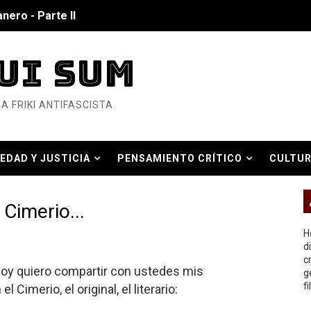
nero - Parte II
nero - Parte I
UI SUM
cista
A FRIKI ANTIFASCISTA
n de Hierro
ncialista
EDAD Y JUSTICIA
PENSAMIENTO CRÍTICO
CULTUR
6... Y así se ve la Resistencia
O REAL
ndo: Dos mil tíjiri cinco
Cimerio...
as eléctricas?
H
d
c
ermo (DOS)
 hoy quiero compartir con ustedes mis
g
f
Cimerio, el original, el literario:
ermo (UNO)