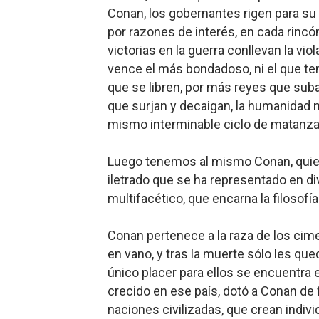
Conan, los gobernantes rigen para su p
por razones de interés, en cada rinc
victorias en la guerra conllevan la vi
vence el más bondadoso, ni el que ten
que se libren, por más reyes que sub
que surjan y decaigan, la humanidad n
mismo interminable ciclo de matanza 
Luego tenemo
s al mismo Conan, quien
iletrado que se ha representado en d
multifacético, que encarna la filosofía
Conan perten
ece a la raza de los cime
en vano, y tras la muerte sólo les qued
único placer para ellos se encuentra e
crecido en ese país, dotó a Conan de fu
naciones civilizadas, que crean indi