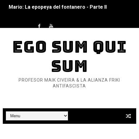
Mario: La epopeya del fontanero - Parte I
Pequeña Filmoteca Antifascista
Que no nos aplaste el Talón de Hierro
EGO SUM QUI
Pokémon: La película existencialista
SUM
Así se ve el fascismo en 2026... Y así se ve la Resistenc
Un año para sobrevivir al mundo: Dos mil tíjiri cinco
PROFESOR MAIK CIVEIRA & LA ALIANZA FRIKI
ANTIFASCISTA
¿Estamos soñando con ovejas eléctricas?
Dioses y Monstruos: Guillermo (DOS)
Dioses y Monstruos: Guillermo (UNO)
Carlos Manzo y el narcogobierno asesino