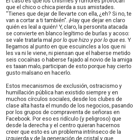
El caso es que los chismes y rumores provocan
que el chico o chica pierda a sus amistades.
“Tienes que dejar de llevarte con ella, ¿eh? Si no, te
van a cortar a ti también”. ¡Hay que dejar en claro
quién es leal a quién! Y, claro, la personita atacada
se convierte en blanco legítimo de burlas y acoso:
se vale tratarla mal
por lo que hizo y por lo que es
. Y
llegamos al punto en que escuincles a los que ni
les va ni le viene, ni piensan que el haberse metido
seis cocaínas o haberse fajado al novio de la amiga
es taaan malo, participan de esto porque hay cierto
gusto malsano en hacerlo.
Estos mecanismos de exclusión, ostracismo y
humillación pública han existido siempre y en
muchos círculos sociales, desde los clubes de
clase alta hasta el mundo de los negocios, pasando
por los grupos de compraventa de señoras en
Facebook. Por eso es ridículo (y peligroso) que
desde la derecha y el centro quieran hacernos
creer que esto es un problema intrínseco de la
izquierda y de la generación de cristal y que