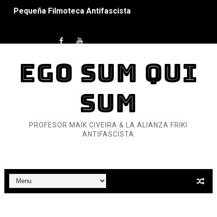
Que no nos aplaste el Talón de Hierro
Pokémon: La película existencialista
Así se ve el fascismo en 2026... Y así se ve la Resistenc
EGO SUM QUI
Un año para sobrevivir al mundo: Dos mil tíjiri cinco
SUM
¿Estamos soñando con ovejas eléctricas?
Dioses y Monstruos: Guillermo (DOS)
PROFESOR MAIK CIVEIRA & LA ALIANZA FRIKI
ANTIFASCISTA
Dioses y Monstruos: Guillermo (UNO)
Carlos Manzo y el narcogobierno asesino
Gótico Mexicano
El mito de Frankenstein