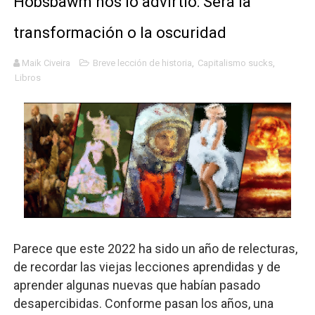
Hobsbawm nos lo advirtió: Será la
Llévenmelo fuchachos: El adiós a 'THE BOYS'
transformación o la oscuridad
La falacia etimológica
Maik Civeira
Breve lección de historia
,
Capitalismo sucks
,
Libros
Mario: La epopeya del fontanero - Parte II
Mario: La epopeya del fontanero - Parte I
Pequeña Filmoteca Antifascista
Parece que este 2022 ha sido un año de relecturas,
de recordar las viejas lecciones aprendidas y de
aprender algunas nuevas que habían pasado
desapercibidas. Conforme pasan los años, una