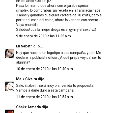
en los años 40's sin p2.
Pasa lo mismo que ahora con el jarabe specal
simplex, lo comprabas sin receta en la farmacia hace
3 años y ganabas cualquier carrera de 10 kmts, pero a
partir del caso del chino, ahora lo venden con receta.
Vaya mundillo.
Saludos! que la mejor droga es el gym y el sexo! xD
9 de enero de 2010 a las 11:35 a.m.
Eli Sabeth
dijo...
Hay que hacerle un logotipo a esa campaña, yeah! Me
declaro la publicista oficial.¿A qué prepa voy pa' ser tu
alumna?
10 de enero de 2010 a las 10:40 p.m.
Maik Civeira
dijo...
Sale, Elizbeth, será muy bienvenida tu propuesta.
Vamos a darle duro a esta campaña.
11 de enero de 2010 a las 10:54 a.m.
Chakz Armada
dijo...