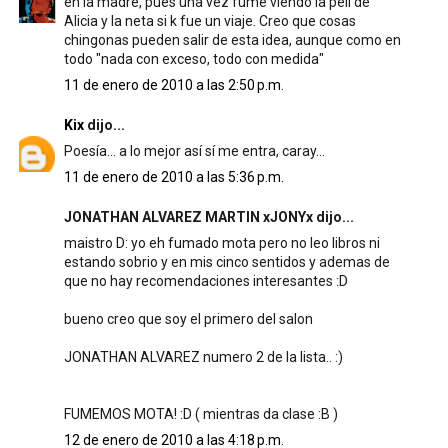
en la madre, pues una vez fume viendo la peli de
Alicia y la neta si k fue un viaje. Creo que cosas
chingonas pueden salir de esta idea, aunque como en
todo "nada con exceso, todo con medida"
11 de enero de 2010 a las 2:50 p.m.
Kix
dijo...
Poesía... a lo mejor así sí me entra, caray...
11 de enero de 2010 a las 5:36 p.m.
JONATHAN ALVAREZ MARTIN xJONYx dijo...
maistro D: yo eh fumado mota pero no leo libros ni
estando sobrio y en mis cinco sentidos y ademas de
que no hay recomendaciones interesantes :D
bueno creo que soy el primero del salon
JONATHAN ALVAREZ numero 2 de la lista.. :)
FUMEMOS MOTA! :D ( mientras da clase :B )
12 de enero de 2010 a las 4:18 p.m.