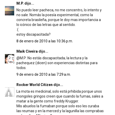
M.P.
dijo...
No puedo leer pacheca, no me concentro, lo intento y
no sale. Nomás la poesía experimental, como la
concreta brasileña, porque le doy mas importancia a
lo icónico de las letras que al sentido.
:(
estoy discapacitada?
8 de enero de 2010 a las 10:36 p.m.
Maik Civeira
dijo...
@M.P: No estás discapacitada; la lectura y la
pachequez (dicen) son experiencias distintas para
todos.
9 de enero de 2010 a las 7:29 a.m.
Rocker World Citizen
dijo...
La mota es medicinal, solo está prhibida porque unos
mongoles gringos creen que cuando la fumas, sales a
matar a la gente como freddy Krugger.
Mis abuelos la fumaban porque solo eso les curaba
las reumas y en la merced y la lagunilla las comprabas