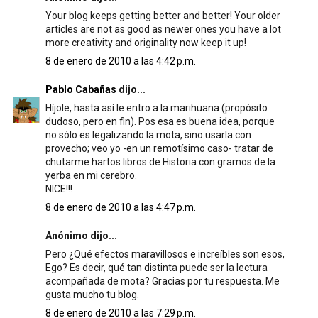
Your blog keeps getting better and better! Your older
articles are not as good as newer ones you have a lot
more creativity and originality now keep it up!
8 de enero de 2010 a las 4:42 p.m.
Pablo Cabañas
dijo...
Híjole, hasta así le entro a la marihuana (propósito
dudoso, pero en fin). Pos esa es buena idea, porque
no sólo es legalizando la mota, sino usarla con
provecho; veo yo -en un remotísimo caso- tratar de
chutarme hartos libros de Historia con gramos de la
yerba en mi cerebro.
NICE!!!
8 de enero de 2010 a las 4:47 p.m.
Anónimo dijo...
Pero ¿Qué efectos maravillosos e increíbles son esos,
Ego? Es decir, qué tan distinta puede ser la lectura
acompañada de mota? Gracias por tu respuesta. Me
gusta mucho tu blog.
8 de enero de 2010 a las 7:29 p.m.