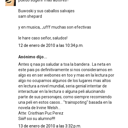
puedo sugerir mas autores?
Buwoski y sus caballos salvajes
sam shepard
y en musica,..,ufff muchas son efectivas
le hare caso señor, saludos!
12 de enero de 2010 a las 10:34 p.m.
Anónimo dijo...
Antes q naa ps saludar a toa la bandera . La neta en
este pais ps definitivamente si nos consideramos en
algo es en ser webones en too y mas en la lectura por
algo no ocupamos algunos de los lugares mas altos
en lectura a nivel mundial, seria genial intentar de
interactuar en la lectura o alguna peli alucinando
parte de sus personajes; como siempre recomiendo
una peli en estos casos... "trainspoting" basada en la
novela de Irvine Welsh...
Atte: Cristhian Puc Perez
Siiii!! soi su alumno!!!!
13 de enero de 2010 a las 3:32 p.m.