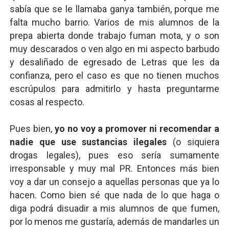
sabía que se le llamaba ganya también, porque me
Transformers: ¿Una película marxista?
falta mucho barrio. Varios de mis alumnos de la
prepa abierta donde trabajo fuman mota, y o son
Gentile: Lo que debes entender sobre el fascismo
muy descarados o ven algo en mi aspecto barbudo
Definiendo: ¿Qué es el fascismo?
y desaliñado de egresado de Letras que les da
confianza, pero el caso es que no tienen muchos
Panorama del nuevo fascismo mundial: Verano de 2026
escrúpulos para admitirlo y hasta preguntarme
cosas al respecto.
Llévenmelo fuchachos: El adiós a 'THE BOYS'
Pues bien,
yo no voy a promover ni recomendar a
nadie que use sustancias ilegales
(o siquiera
drogas legales), pues eso sería sumamente
irresponsable y muy mal PR. Entonces más bien
voy a dar un consejo a aquellas personas que ya lo
hacen. Como bien sé que nada de lo que haga o
diga podrá disuadir a mis alumnos de que fumen,
por lo menos me gustaría, además de mandarles un