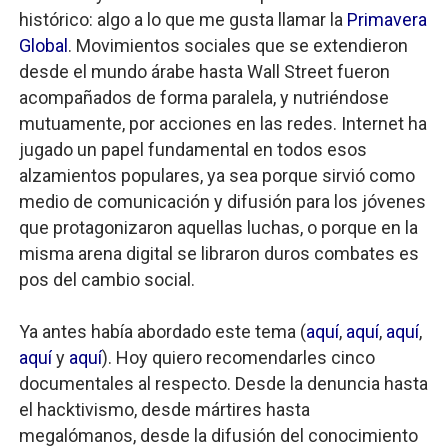
histórico: algo a lo que me gusta llamar la
Primavera
Transformers: ¿Una película marxista?
Global
. Movimientos sociales que se extendieron
desde el mundo árabe hasta Wall Street fueron
Gentile: Lo que debes entender sobre el fascismo
acompañados de forma paralela, y nutriéndose
Definiendo: ¿Qué es el fascismo?
mutuamente, por acciones en las redes. Internet ha
jugado un papel fundamental en todos esos
Panorama del nuevo fascismo mundial: Verano de 2026
alzamientos populares, ya sea porque sirvió como
medio de comunicación y difusión para los jóvenes
Llévenmelo fuchachos: El adiós a 'THE BOYS'
que protagonizaron aquellas luchas, o porque en la
misma arena digital se libraron duros combates es
pos del cambio social.
Ya antes había abordado este tema (
aquí
,
aquí
,
aquí
,
aquí
y
aquí
). Hoy quiero recomendarles cinco
documentales al respecto. Desde la denuncia hasta
el hacktivismo, desde mártires hasta
megalómanos, desde la difusión del conocimiento