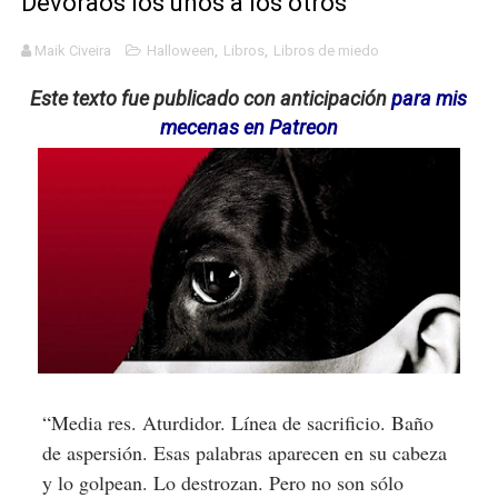
Devoraos los unos a los otros
Definiendo: ¿Qué es el fascismo?
Maik Civeira
Halloween
,
Libros
,
Libros de miedo
Panorama del nuevo fascismo mundial: Verano de 2026
Este texto fue publicado con anticipación
para mis
mecenas en Patreon
Llévenmelo fuchachos: El adiós a 'THE BOYS'
La falacia etimológica
Mario: La epopeya del fontanero - Parte II
“Media res. Aturdidor. Línea de sacrificio. Baño
de aspersión. Esas palabras aparecen en su cabeza
y lo golpean. Lo destrozan. Pero no son sólo