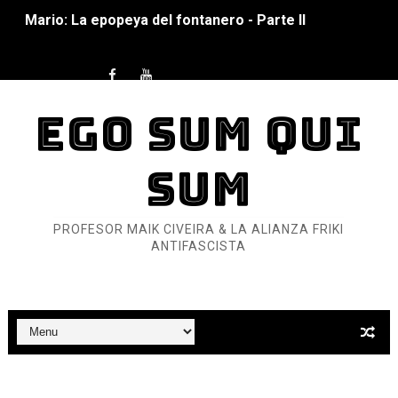
Mario: La epopeya del fontanero - Parte I
Pequeña Filmoteca Antifascista
Que no nos aplaste el Talón de Hierro
EGO SUM QUI
Pokémon: La película existencialista
SUM
Así se ve el fascismo en 2026... Y así se ve la Resistenc
Un año para sobrevivir al mundo: Dos mil tíjiri cinco
PROFESOR MAIK CIVEIRA & LA ALIANZA FRIKI
ANTIFASCISTA
¿Estamos soñando con ovejas eléctricas?
Dioses y Monstruos: Guillermo (DOS)
Dioses y Monstruos: Guillermo (UNO)
Carlos Manzo y el narcogobierno asesino