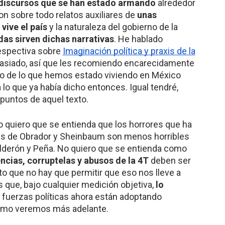
 discursos que se han estado armando
alrededor
n sobre todo relatos auxiliares de
unas
vive el país
y la naturaleza del gobierno de la
as sirven dichas narrativas
. He hablado
espectiva sobre
Imaginación política y praxis de la
masiado, así que les recomiendo encarecidamente
o de lo que hemos estado viviendo en México
lo que ya había dicho entonces. Igual tendré,
 puntos de aquel texto.
o quiero que se entienda que los horrores que ha
ones de Obrador y Sheinbaum son menos horribles
Calderón y Peña. No quiero que se entienda como
encias, corruptelas y abusos de la 4T
deben ser
o que no hay que permitir que eso nos lleve a
s que, bajo cualquier medición objetiva,
lo
 fuerzas políticas ahora están adoptando
como veremos más adelante.