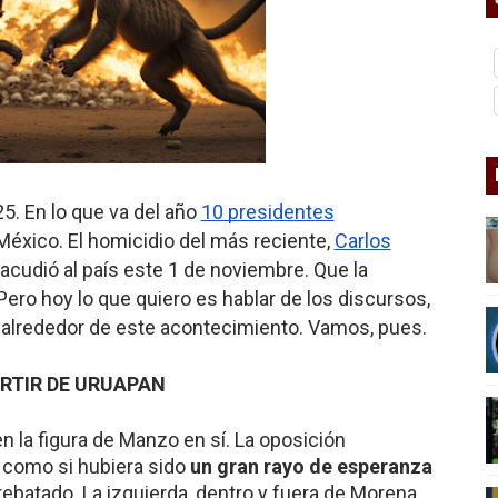
nder sobre el fascismo
cismo?
mo mundial: Verano de 2026
diós a 'THE BOYS'
5. En lo que va del año
10 presidentes
éxico. El homicidio del más reciente,
Carlos
sacudió al país este 1 de noviembre. Que la
Pero hoy lo que quiero es hablar de los discursos,
 alrededor de este acontecimiento. Vamos, pues.
RTIR DE URUAPAN
la figura de Manzo en sí. La oposición
, como si hubiera sido
un gran rayo de esperanza
rebatado. La izquierda, dentro y fuera de Morena,