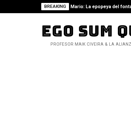
BREAKING
Mario: La epopeya del fonta
Mario: La epopeya del fonta
EGO SUM Q
Pequeña Filmoteca Antifas
PROFESOR MAIK CIVEIRA & LA ALIANZ
Que no nos aplaste el Taló
Pokémon: La película existe
Así se ve el fascismo en 202
Un año para sobrevivir al mu
¿Estamos soñando con ovej
Dioses y Monstruos: Guill
Dioses y Monstruos: Guill