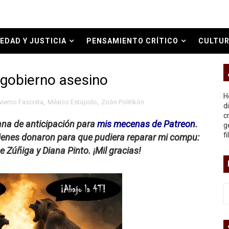
bierno asesino
EDAD Y JUSTICIA
PENSAMIENTO CRÍTICO
CULTUR
O REAL
ogobierno asesino
or del siglo XXI
H
nvierno Fascista
,
México Estúpido
,
Zoón Politikón
ros
d
c
ana de anticipación para
mis mecenas de Patreon
.
g
asesina
f
ienes donaron para que pudiera reparar mi compu:
e Zúñiga y Diana Pinto. ¡Mil gracias!
arthseed para el fin del mundo
 Superman
a marxista?