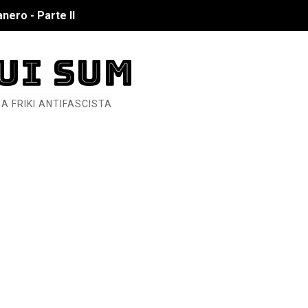
nero - Parte II
nero - Parte I
UI SUM
cista
A FRIKI ANTIFASCISTA
n de Hierro
ncialista
6... Y así se ve la Resistencia
ndo: Dos mil tíjiri cinco
as eléctricas?
ermo (DOS)
ermo (UNO)