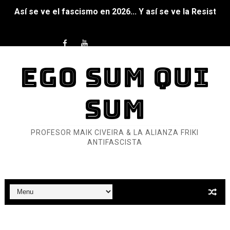
Así se ve el fascismo en 2026... Y así se ve la Resistenc
Un año para sobrevivir al mundo: Dos mil tíjiri cinco
¿Estamos soñando con ovejas eléctricas?
EGO SUM QUI
Dioses y Monstruos: Guillermo (DOS)
SUM
Dioses y Monstruos: Guillermo (UNO)
Carlos Manzo y el narcogobierno asesino
PROFESOR MAIK CIVEIRA & LA ALIANZA FRIKI
ANTIFASCISTA
Gótico Mexicano
El mito de Frankenstein
25 grandes películas de terror del siglo XXI
Devoraos los unos a los otros