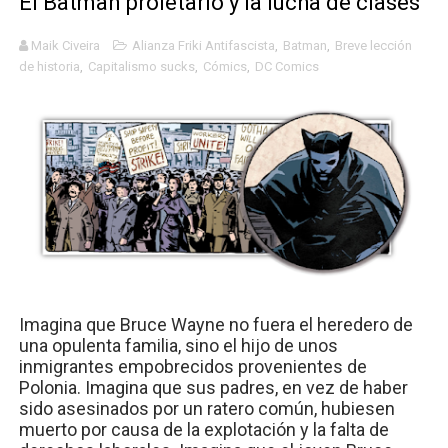
El Batman proletario y la lucha de clases
Mario: La epopeya del fontanero - Parte II
Maik Civeira
Alianza Friki Antifascista
,
Batman
,
Breve lección
de historia
,
Capitalismo sucks
,
Cómics
,
DC Comics
Mario: La epopeya del fontanero - Parte I
Pequeña Filmoteca Antifascista
Que no nos aplaste el Talón de Hierro
Pokémon: La película existencialista
Imagina que Bruce Wayne no fuera el heredero de
una opulenta familia, sino el hijo de unos
inmigrantes empobrecidos provenientes de
Polonia. Imagina que sus padres, en vez de haber
sido asesinados por un ratero común, hubiesen
muerto por causa de la explotación y la falta de