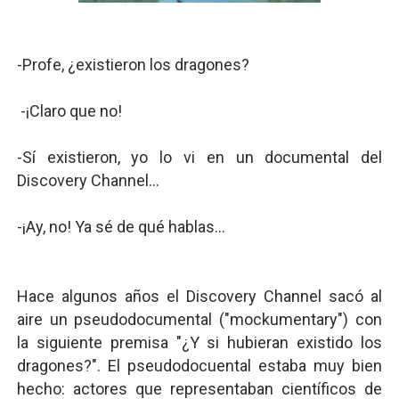
Gentile: Lo que debes entender sobre el fascismo
Definiendo: ¿Qué es el fascismo?
-Profe, ¿existieron los dragones?
Panorama del nuevo fascismo mundial: Verano de 2026
-¡Claro que no!
Llévenmelo fuchachos: El adiós a 'THE BOYS'
-Sí existieron, yo lo vi en un documental del
La falacia etimológica
Discovery Channel...
Mario: La epopeya del fontanero - Parte II
-¡Ay, no! Ya sé de qué hablas...
Hace algunos años el Discovery Channel sacó al
aire un pseudodocumental ("mockumentary") con
la siguiente premisa "¿Y si hubieran existido los
dragones?". El pseudodocuental estaba muy bien
hecho: actores que representaban científicos de