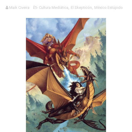
Carlos Manzo y el narcogobierno asesino
Maik Civeira
Cultura Mediática
,
El Skepticón
,
México Estúpido
Gótico Mexicano
El mito de Frankenstein
25 grandes películas de terror del siglo XXI
Devoraos los unos a los otros
Charlie Kirk y la izquierda asesina
Dios es Cambio: Filosofía Earthseed para el fin del mun
Nuestra era de genocidios
Mis historias favoritas de Superman
Transformers: ¿Una película marxista?