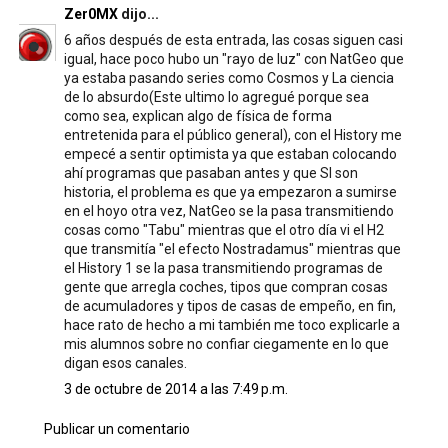
Zer0MX
dijo...
6 años después de esta entrada, las cosas siguen casi
igual, hace poco hubo un "rayo de luz" con NatGeo que
ya estaba pasando series como Cosmos y La ciencia
de lo absurdo(Este ultimo lo agregué porque sea
como sea, explican algo de física de forma
entretenida para el público general), con el History me
empecé a sentir optimista ya que estaban colocando
ahí programas que pasaban antes y que SI son
historia, el problema es que ya empezaron a sumirse
en el hoyo otra vez, NatGeo se la pasa transmitiendo
cosas como "Tabu" mientras que el otro día vi el H2
que transmitía "el efecto Nostradamus" mientras que
el History 1 se la pasa transmitiendo programas de
gente que arregla coches, tipos que compran cosas
de acumuladores y tipos de casas de empeño, en fin,
hace rato de hecho a mi también me toco explicarle a
mis alumnos sobre no confiar ciegamente en lo que
digan esos canales.
3 de octubre de 2014 a las 7:49 p.m.
Publicar un comentario