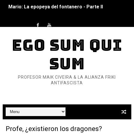
Mario: La epopeya del fontanero - Parte II
Mario: La epopeya del fontanero - Parte I
Pequeña Filmoteca Antifascista
EGO SUM QUI
Que no nos aplaste el Talón de Hierro
SUM
Pokémon: La película existencialista
Así se ve el fascismo en 2026... Y así se ve la Resistenc
PROFESOR MAIK CIVEIRA & LA ALIANZA FRIKI
Un año para sobrevivir al mundo: Dos mil tíjiri cinco
ANTIFASCISTA
¿Estamos soñando con ovejas eléctricas?
Dioses y Monstruos: Guillermo (DOS)
Dioses y Monstruos: Guillermo (UNO)
Profe, ¿existieron los dragones?