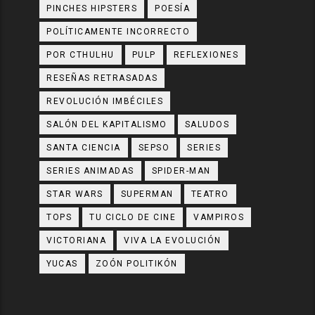
PINCHES HIPSTERS
POESÍA
POLÍTICAMENTE INCORRECTO
POR CTHULHU
PULP
REFLEXIONES
RESEÑAS RETRASADAS
REVOLUCIÓN IMBÉCILES
SALÓN DEL KAPITALISMO
SALUDOS
SANTA CIENCIA
SEPSO
SERIES
SERIES ANIMADAS
SPIDER-MAN
STAR WARS
SUPERMAN
TEATRO
TOPS
TU CICLO DE CINE
VAMPIROS
VICTORIANA
VIVA LA EVOLUCIÓN
YUCAS
ZOÓN POLITIKÓN