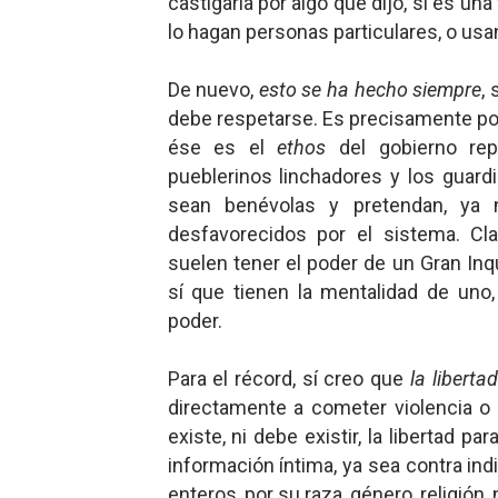
castigarla por algo que dijo, sí es un
lo hagan personas particulares, o usan
De nuevo,
esto se ha hecho siempre
,
debe respetarse. Es precisamente p
ése es el
ethos
del gobierno repr
pueblerinos linchadores y los guard
sean benévolas y pretendan, ya n
desfavorecidos por el sistema. Cl
suelen tener el poder de un Gran In
sí que tienen la mentalidad de uno
poder.
Para el récord, sí creo que
la liberta
directamente a cometer violencia o
existe, ni debe existir, la libertad p
información íntima, ya sea contra ind
enteros, por su raza, género, religión,