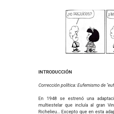
Charlie Kirk y la izquierda 
Dios es Cambio: Filosofía E
Nuestra era de genocidios
Mis historias favoritas de
Transformers: ¿Una películ
Gentile: Lo que debes ente
INTRODUCCIÓN
Definiendo: ¿Qué es el fas
Corrección política: Eufemismo de "e
Panorama del nuevo fascis
Llévenmelo fuchachos: El a
En 1948 se estrenó una adapta
multiestelar que incluía al gran Vi
La falacia etimológica
Richelieu... Excepto que en esta ada