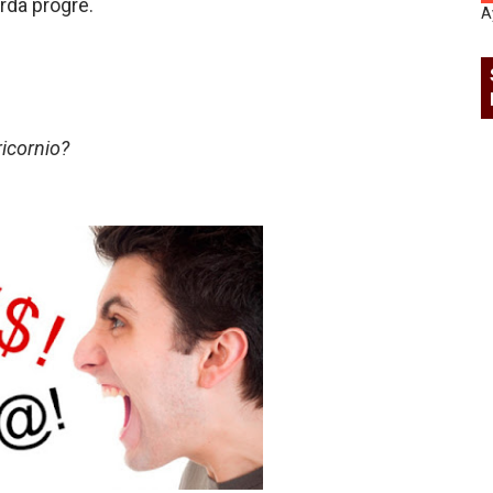
ierda progre.
A
icornio?