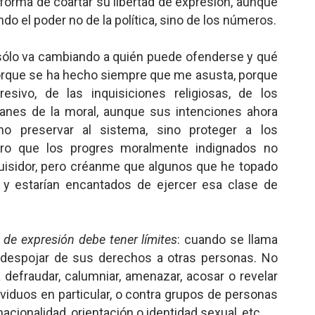
a forma de coartar su libertad de expresión, aunque
do el poder no de la política, sino de los números.
 sólo
va cambiando a quién puede ofenderse y qué
orque se ha hecho siempre que me asusta, porque
esivo, de las inquisiciones religiosas, de los
ianes de la moral, aunque sus intenciones ahora
o preservar al sistema, sino proteger a los
aro que los progres moralmente indignados no
quisidor, pero créanme que algunos que he topado
, y estarían encantados de ejercer esa clase de
d de expresión debe tener límites
: cuando se llama
 despojar de sus derechos a otras personas. No
ara defraudar, calumniar, amenazar, acosar o revelar
ividuos en particular, o contra grupos de personas
 nacionalidad, orientación o identidad sexual, etc.