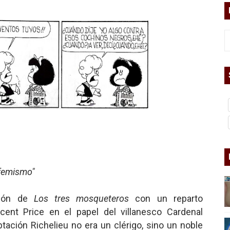
asesina
arthseed para el fin del mundo
 Superman
a marxista?
nder sobre el fascismo
cismo?
ufemismo"
mo mundial: Verano de 2026
diós a 'THE BOYS'
ción de
Los tres mosqueteros
con un reparto
ncent Price en el papel del villanesco Cardenal
ptación Richelieu no era un clérigo, sino un noble