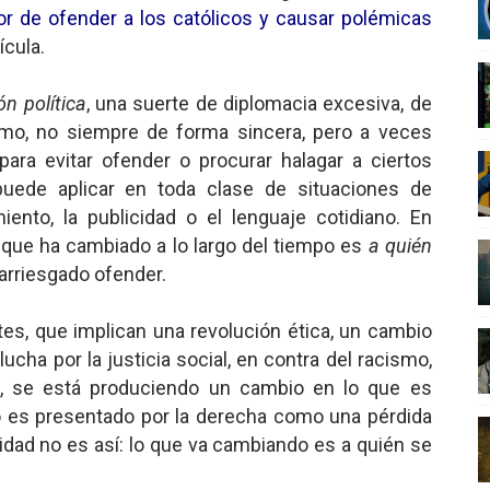
r de ofender a los católicos y causar polémicas
nero - Parte II
ícula.
nero - Parte I
ón política
, una suerte de diplomacia excesiva, de
cista
emo, no siempre de forma sincera, pero a veces
ara evitar ofender o procurar halagar a ciertos
n de Hierro
 puede aplicar en toda clase de situaciones de
iento, la publicidad o el lenguaje cotidiano. En
ncialista
o que ha cambiado a lo largo del tiempo es
a quién
arriesgado ofender.
es, que implican una revolución ética, un cambio
ucha por la justicia social, en contra del racismo,
s, se está produciendo un cambio en lo que es
o es presentado por la derecha como una pérdida
lidad no es así: lo que va cambiando es a quién se