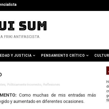
6... Y así se ve la Resistencia
ndo: Dos mil tíjiri cinco
UI SUM
as eléctricas?
A FRIKI ANTIFASCISTA
ermo (DOS)
ermo (UNO)
EDAD Y JUSTICIA
PENSAMIENTO CRÍTICO
CULTUR
bierno asesino
O REAL
o
H
ntes
,
Políticamente Incorrecto
,
Reflexiones
d
c
or del siglo XXI
OMENTO:
Como muchas de mis entradas más
g
f
rregido y aumentado en diferentes ocasiones.
ros