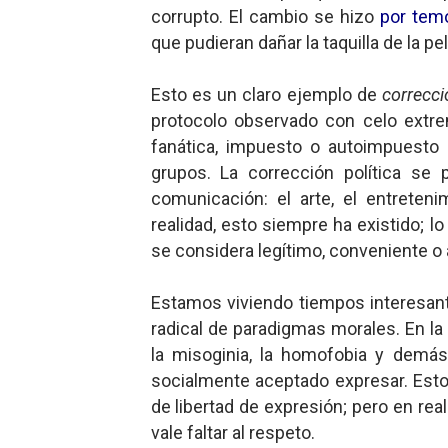
corrupto. El cambio se hizo
por temo
Mario: La epopeya del fonta
que pudieran dañar la taquilla de la pel
Mario: La epopeya del fonta
Esto es un claro ejemplo de
correcci
Pequeña Filmoteca Antifas
protocolo observado con celo extr
fanática, impuesto o autoimpuesto p
Que no nos aplaste el Taló
grupos. La corrección política se
comunicación: el arte, el entretenim
Pokémon: La película existe
realidad, esto siempre ha existido; l
se considera legítimo, conveniente o 
Estamos viviendo tiempos interesant
radical de paradigmas morales. En la l
la misoginia, la homofobia y demá
socialmente aceptado expresar. Est
de libertad de expresión; pero en rea
vale faltar al respeto.