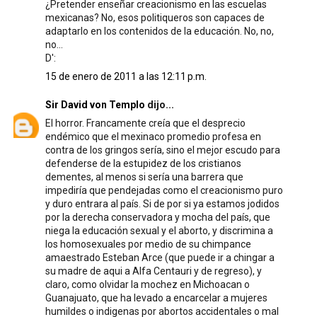
¿Pretender enseñar creacionismo en las escuelas
mexicanas? No, esos politiqueros son capaces de
adaptarlo en los contenidos de la educación. No, no,
no...
D':
15 de enero de 2011 a las 12:11 p.m.
Sir David von Templo
dijo...
El horror. Francamente creía que el desprecio
endémico que el mexinaco promedio profesa en
contra de los gringos sería, sino el mejor escudo para
defenderse de la estupidez de los cristianos
dementes, al menos si sería una barrera que
impediría que pendejadas como el creacionismo puro
y duro entrara al país. Si de por si ya estamos jodidos
por la derecha conservadora y mocha del país, que
niega la educación sexual y el aborto, y discrimina a
los homosexuales por medio de su chimpance
amaestrado Esteban Arce (que puede ir a chingar a
su madre de aqui a Alfa Centauri y de regreso), y
claro, como olvidar la mochez en Michoacan o
Guanajuato, que ha levado a encarcelar a mujeres
humildes o indigenas por abortos accidentales o mal