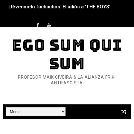
La falacia etimológica
Mario: La epopeya del fontanero - Parte II
EGO SUM QUI
Mario: La epopeya del fontanero - Parte I
Pequeña Filmoteca Antifascista
SUM
Que no nos aplaste el Talón de Hierro
PROFESOR MAIK CIVEIRA & LA ALIANZA FRIKI
Pokémon: La película existencialista
ANTIFASCISTA
Así se ve el fascismo en 2026... Y así se ve la Resistenc
Un año para sobrevivir al mundo: Dos mil tíjiri cinco
¿Estamos soñando con ovejas eléctricas?
Dioses y Monstruos: Guillermo (DOS)