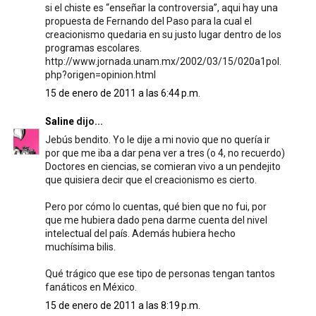
si el chiste es “enseñar la controversia”, aqui hay una
propuesta de Fernando del Paso para la cual el
creacionismo quedaria en su justo lugar dentro de los
programas escolares.
http://www.jornada.unam.mx/2002/03/15/020a1pol.
php?origen=opinion.html
15 de enero de 2011 a las 6:44 p.m.
Saline
dijo...
Jebús bendito. Yo le dije a mi novio que no quería ir
por que me iba a dar pena ver a tres (o 4, no recuerdo)
Doctores en ciencias, se comieran vivo a un pendejito
que quisiera decir que el creacionismo es cierto.
Pero por cómo lo cuentas, qué bien que no fui, por
que me hubiera dado pena darme cuenta del nivel
intelectual del país. Además hubiera hecho
muchísima bilis.
Qué trágico que ese tipo de personas tengan tantos
fanáticos en México.
15 de enero de 2011 a las 8:19 p.m.