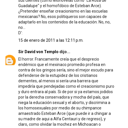
sus clientes (como lelonovelas como "La Rosa de
Guadalupe" y el homofóbico de Esteban Arce).
¿Pretender enseñar creacionismo en las escuelas
mexicanas? No, esos politiqueros son capaces de
adaptarlo en los contenidos de la educación. No, no,
no...
D':
15 de enero de 2011 a las 12:11 p.m.
Sir David von Templo
dijo...
El horror. Francamente creía que el desprecio
endémico que el mexinaco promedio profesa en
contra de los gringos sería, sino el mejor escudo para
defenderse de la estupidez de los cristianos
dementes, al menos si sería una barrera que
impediría que pendejadas como el creacionismo puro
y duro entrara al país. Si de por si ya estamos jodidos
por la derecha conservadora y mocha del país, que
niega la educación sexual y el aborto, y discrimina a
los homosexuales por medio de su chimpance
amaestrado Esteban Arce (que puede ir a chingar a
su madre de aqui a Alfa Centauri y de regreso), y
claro, como olvidar la mochez en Michoacan o