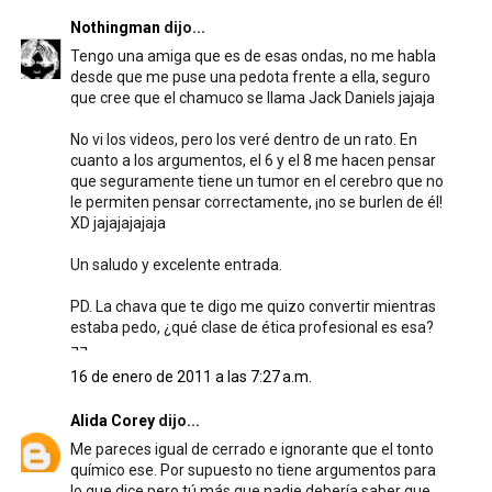
Nothingman
dijo...
Tengo una amiga que es de esas ondas, no me habla
desde que me puse una pedota frente a ella, seguro
que cree que el chamuco se llama Jack Daniels jajaja
No vi los videos, pero los veré dentro de un rato. En
cuanto a los argumentos, el 6 y el 8 me hacen pensar
que seguramente tiene un tumor en el cerebro que no
le permiten pensar correctamente, ¡no se burlen de él!
XD jajajajajaja
Un saludo y excelente entrada.
PD. La chava que te digo me quizo convertir mientras
estaba pedo, ¿qué clase de ética profesional es esa?
¬¬
16 de enero de 2011 a las 7:27 a.m.
Alida Corey
dijo...
Me pareces igual de cerrado e ignorante que el tonto
químico ese. Por supuesto no tiene argumentos para
lo que dice pero tú más que nadie debería saber que