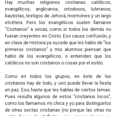
Hay muchas religiones cristianas: católicos,
Definiendo: ¿Qué es el fascismo?
evangélicos, anglicanos, ortodoxos, luteranos,
bautistas, testigos de Jehová, mormones y un largo
Panorama del nuevo fascismo mundial: Verano de 2026
etcétera. Pero los evangélicos suelen llamarse
"Cristianos" a secas, como si todos los demás no
Llévenmelo fuchachos: El adiós a 'THE BOYS'
fueran creyentes en Cristo. Eso causa confusión, y
La falacia etimológica
en clase de Historia ya sucede que les hablo de "los
primeros cristianos" y mis alumnos piensan que
Mario: La epopeya del fontanero - Parte II
hablo de los evangélicos, o entienden que los
católicos no son cristianos o cosas por el estilo.
Como en todos los grupos, en éste de los
cristianos hay de todo, y uno puede llevar la fiesta
en paz. Eso, hasta que les hablas de ciertos temas.
Pues resulta algunos de estos "cristianos locos",
como los llamamos mi chica y yo para distinguirlos
de otras sectas cristianas (no porque las otras no