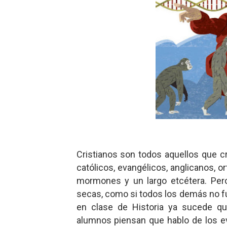
Carlos Manzo y el narcogo
Gótico Mexicano
El mito de Frankenstein
25 grandes películas de terr
Devoraos los unos a los ot
Charlie Kirk y la izquierda 
Dios es Cambio: Filosofía E
Cristianos son todos aquellos que cr
católicos, evangélicos, anglicanos, o
Nuestra era de genocidios
mormones y un largo etcétera. Pero
secas, como si todos los demás no fu
Mis historias favoritas de
en clase de Historia ya sucede qu
Transformers: ¿Una películ
alumnos piensan que hablo de los ev