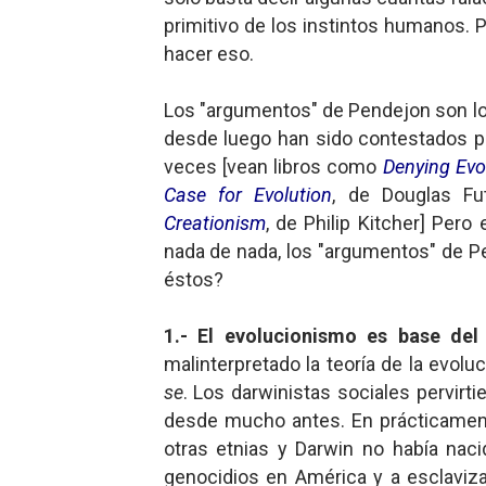
primitivo de los instintos humanos. 
hacer eso.
Los "argumentos" de Pendejon son los
desde luego han sido contestados po
veces [vean libros como
Denying Evo
Case for Evolution
, de Douglas F
Creationism
, de Philip Kitcher] Per
nada de nada, los "argumentos" de 
éstos?
1.- El evolucionismo es base de
malinterpretado la teoría de la evolu
se
. Los darwinistas sociales pervirti
desde mucho antes. En prácticamente
otras etnias y Darwin no había na
genocidios en América y a esclavizar