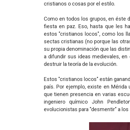
cristianos o cosas por el estilo.
Gentile: Lo que debes ente
Como en todos los grupos, en éste de
Definiendo: ¿Qué es el fas
fiesta en paz. Eso, hasta que les h
estos "cristianos locos", como los l
Panorama del nuevo fascis
sectas cristianas (no porque las otra
Llévenmelo fuchachos: El a
su propia denominación que las dist
a difundir sus ideas medievales, en 
La falacia etimológica
destruir la teoría de la evolución.
Estos "cristianos locos" están ganan
país. Por ejemplo, existe en Mérida 
que tienen presencia en varias escu
ingeniero químico John Pendleton
evolucionistas para "desmentir" a los 