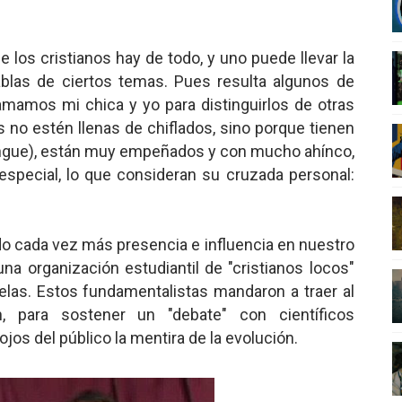
nder sobre el fascismo
 los cristianos hay de todo, y uno puede llevar la
cismo?
ablas de ciertos temas. Pues resulta algunos de
lamamos mi chica y yo para distinguirlos de otras
mo mundial: Verano de 2026
s no estén llenas de chiflados, sino porque tienen
diós a 'THE BOYS'
ingue), están muy empeñados y con mucho ahínco,
especial, lo que consideran su cruzada personal:
do cada vez más presencia e influencia en nuestro
una organización estudiantil de "cristianos locos"
elas. Estos fundamentalistas mandaron a traer al
, para sostener un "debate" con científicos
ojos del público la mentira de la evolución.