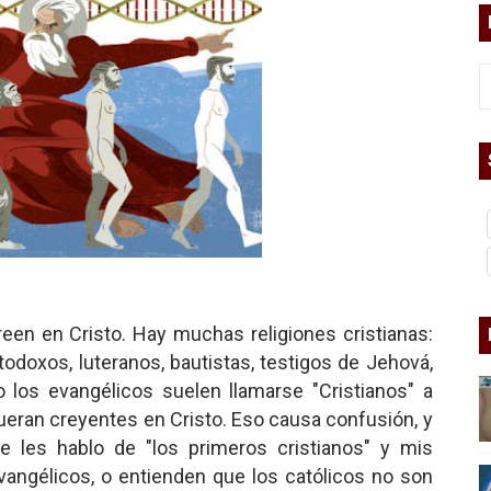
bierno asesino
or del siglo XXI
ros
asesina
arthseed para el fin del mundo
een en Cristo. Hay muchas religiones cristianas:
rtodoxos, luteranos, bautistas, testigos de Jehová,
 los evangélicos suelen llamarse "Cristianos" a
eran creyentes en Cristo. Eso causa confusión, y
 Superman
e les hablo de "los primeros cristianos" y mis
a marxista?
angélicos, o entienden que los católicos no son