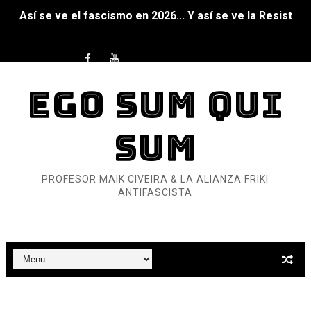
Así se ve el fascismo en 2026... Y así se ve la Resistenc
Un año para sobrevivir al mundo: Dos mil tíjiri cinco
¿Estamos soñando con ovejas eléctricas?
EGO SUM QUI
Dioses y Monstruos: Guillermo (DOS)
SUM
Dioses y Monstruos: Guillermo (UNO)
Carlos Manzo y el narcogobierno asesino
PROFESOR MAIK CIVEIRA & LA ALIANZA FRIKI
ANTIFASCISTA
Gótico Mexicano
El mito de Frankenstein
25 grandes películas de terror del siglo XXI
Devoraos los unos a los otros