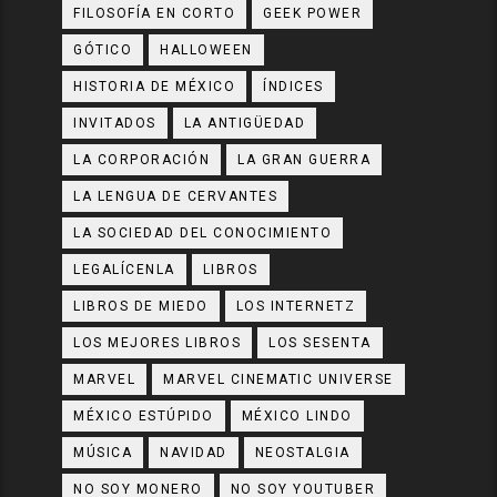
FILOSOFÍA EN CORTO
GEEK POWER
GÓTICO
HALLOWEEN
HISTORIA DE MÉXICO
ÍNDICES
INVITADOS
LA ANTIGÜEDAD
LA CORPORACIÓN
LA GRAN GUERRA
LA LENGUA DE CERVANTES
LA SOCIEDAD DEL CONOCIMIENTO
LEGALÍCENLA
LIBROS
LIBROS DE MIEDO
LOS INTERNETZ
LOS MEJORES LIBROS
LOS SESENTA
MARVEL
MARVEL CINEMATIC UNIVERSE
MÉXICO ESTÚPIDO
MÉXICO LINDO
MÚSICA
NAVIDAD
NEOSTALGIA
NO SOY MONERO
NO SOY YOUTUBER