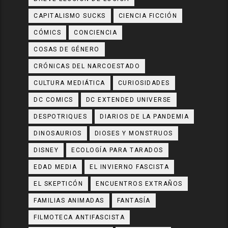
CAPITALISMO SUCKS
CIENCIA FICCIÓN
CÓMICS
CONCIENCIA
COSAS DE GÉNERO
CRÓNICAS DEL NARCOESTADO
CULTURA MEDIÁTICA
CURIOSIDADES
DC COMICS
DC EXTENDED UNIVERSE
DESPOTRIQUES
DIARIOS DE LA PANDEMIA
DINOSAURIOS
DIOSES Y MONSTRUOS
DISNEY
ECOLOGÍA PARA TARADOS
EDAD MEDIA
EL INVIERNO FASCISTA
EL SKEPTICÓN
ENCUENTROS EXTRAÑOS
FAMILIAS ANIMADAS
FANTASÍA
FILMOTECA ANTIFASCISTA