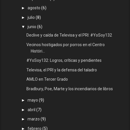
►
agosto
(6)
►
julio
(8)
▼
junio
(6)
Declive y caída de Televisa y el PRI: #YoSoy132
Vecinos hostigados por porros en el Centro
Históri...
#YoSoy132: Logros, críticas y pendientes
Televisa, el PRI y la defensa del taladro
AMLO en Tercer Grado
Bradbury, Poe, Marte y los incendiarios de libros
►
mayo
(9)
►
abril
(7)
►
marzo
(9)
►
febrero
(5)