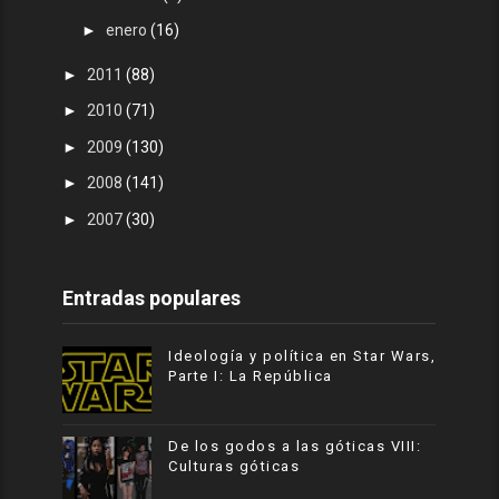
►
enero
(16)
►
2011
(88)
►
2010
(71)
►
2009
(130)
►
2008
(141)
►
2007
(30)
Entradas populares
Ideología y política en Star Wars,
Parte I: La República
De los godos a las góticas VIII:
Culturas góticas