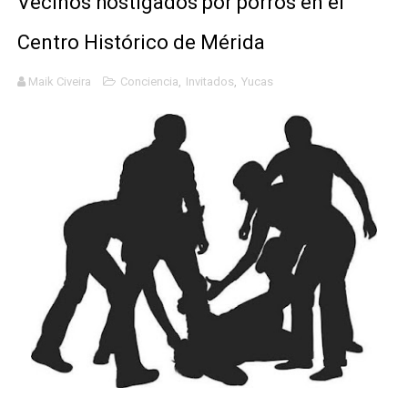
Vecinos hostigados por porros en el
Mario: La epopeya del fontanero - Parte II
Centro Histórico de Mérida
Mario: La epopeya del fontanero - Parte I
Maik Civeira
Conciencia
,
Invitados
,
Yucas
Pequeña Filmoteca Antifascista
Que no nos aplaste el Talón de Hierro
Pokémon: La película existencialista