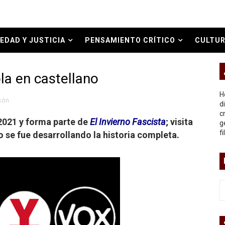
ermo (DOS)
ermo (UNO)
EDAD Y JUSTICIA
PENSAMIENTO CRÍTICO
CULTUR
bierno asesino
O REAL
la en castellano
H
kón
d
c
2021 y forma parte de
El Invierno Fascista
; visita
g
or del siglo XXI
f
 se fue desarrollando la historia completa.
ros
asesina
arthseed para el fin del mundo