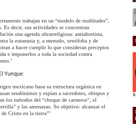
rtamente trabajan en un “modelo de multitudes”,
 Es decir, sus actividades se concentran
ación una agenda ultrarreligiosa: antiabortista,
ontra la eutanasia y, a menudo, xenófoba y de
iran a hacer cumplir lo que consideran preceptos
vida e imponerlos a toda la sociedad contra
ismo.’
El Yunque:
origen mexicano basa su estructura orgánica en
usan seudónimos y espían a sacerdotes, obispos y
A
san los métodos del “choque de carneros”, el
uerrilla” y las amenazas. Su objetivo: alcanzar el
 de Cristo en la tierra”’