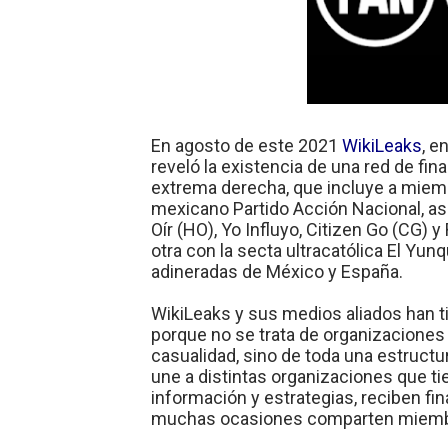
Mis historias favoritas de
Transformers: ¿Una películ
Gentile: Lo que debes ente
En agosto de este 2021
WikiLeaks
, e
Definiendo: ¿Qué es el fas
reveló la existencia de una red de fi
extrema derecha, que incluye a miembr
Panorama del nuevo fascis
mexicano Partido Acción Nacional, a
Oír (HO), Yo Influyo, Citizen Go (CG) 
otra con la secta ultracatólica El Yu
adineradas de México y España.
WikiLeaks y sus medios aliados han tit
porque no se trata de organizaciones 
casualidad, sino de toda una estructu
une a distintas organizaciones que t
información y estrategias, reciben f
muchas ocasiones comparten miemb