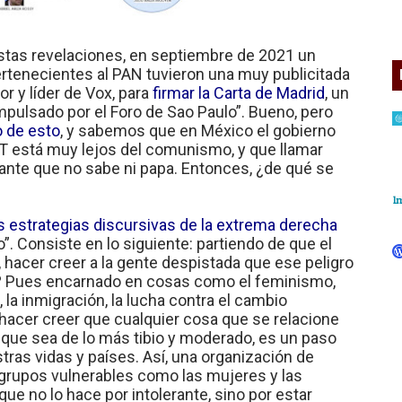
as revelaciones, en septiembre de 2021 un
tenecientes al PAN tuvieron una muy publicitada
r y líder de Vox, para
firmar la Carta de Madrid
, un
ulsado por el Foro de Sao Paulo”. Bueno, pero
 de esto
, y sabemos que en México el gobierno
4T está muy lejos del comunismo, y que llamar
rante que no sabe ni papa. Entonces, ¿de qué se
s estrategias discursivas de la extrema derecha
jo”. Consiste en lo siguiente: partiendo de que el
, hacer creer a la gente despistada que ese peligro
mo? Pues encarnado en cosas como el feminismo,
la inmigración, la lucha contra el cambio
e hacer creer que cualquier cosa que se relacione
nque sea de lo más tibio y moderado, es un paso
ras vidas y países. Así, una organización de
grupos vulnerables como las mujeres y las
e no lo hace por intolerante, sino por estar