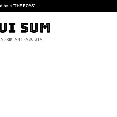
diós a 'THE BOYS'
UI SUM
nero - Parte II
A FRIKI ANTIFASCISTA
nero - Parte I
cista
n de Hierro
ncialista
6... Y así se ve la Resistencia
ndo: Dos mil tíjiri cinco
as eléctricas?