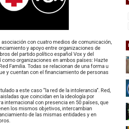
 Superman
a marxista?
nder sobre el fascismo
n asociación con cuatro medios de comunicación,
cismo?
nanciamiento y apoyo entre organizaciones de
os del partido político español Vox y del
mo mundial: Verano de 2026
sí como organizaciones en ambos países: Hazte
y Red Familia. Todas se relacionan de una forma u
nque y cuentan con el financiamiento de personas
ulado a este caso “la red de la intolerancia”. Red,
aisladas que coincidan en la ideología por
ra internacional con presencia en 50 países, que
ienen los mismos objetivos, intercambian
inanciamiento de las mismas entidades y en
ros.