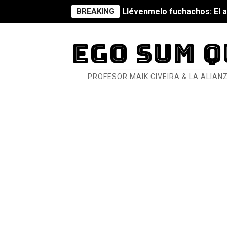
BREAKING
Llévenmelo fuchachos: El a
La falacia etimológica
EGO SUM Q
Mario: La epopeya del fonta
PROFESOR MAIK CIVEIRA & LA ALIANZ
Mario: La epopeya del fonta
Pequeña Filmoteca Antifas
Que no nos aplaste el Taló
Pokémon: La película existe
Así se ve el fascismo en 202
Un año para sobrevivir al mu
¿Estamos soñando con ovej