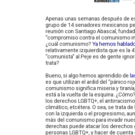
Apenas unas semanas después de est
grupo de 14 senadores mexicanos per
reunión con Santiago Abascal, fundado
“compromiso contra el comunismo imp
¿cuál comunismo?
Ya hemos hablado
relativamente izquierdista que es la 
“comunista” al Peje es de gente igno
trata?
Bueno, si algo hemos aprendido de
la
es que utilizan el ardid del “pánico ro
comunismo significa miseria y tiranía
está a la vuelta de la esquina. ¿Có
los derechos LGBTQ+, el antirracismo, 
climático, etcétera. O sea, se trata d
con la izquierda o el progresismo, au
más del comunismo para invadir nuest
derechas puede atacar los derechos 
personas LGBTQ+, y hacer de cuenta qu