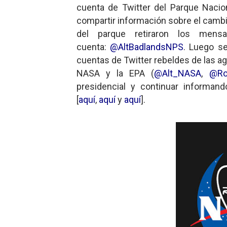
cuenta de Twitter del Parque Nacio
compartir información sobre el cambi
del parque retiraron los mens
cuenta:
@AltBadlandsNPS
. Luego s
cuentas de Twitter rebeldes de las a
NASA y la EPA (
@Alt_NASA
,
@Ro
presidencial y continuar informan
[
aquí
,
aquí
y
aquí
].