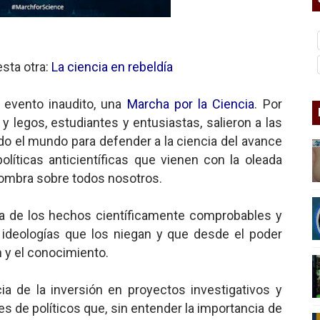
nder sobre el fascismo
cismo?
sta otra:
La ciencia en rebeldía
mo mundial: Verano de 2026
 evento inaudito, una
Marcha por la Ciencia
. Por
diós a 'THE BOYS'
s y legos, estudiantes y entusiastas, salieron a las
o el mundo para defender a la ciencia del avance
políticas anticientíficas que vienen con la oleada
nero - Parte II
ombra sobre todos nosotros.
ia de los hechos científicamente comprobables y
ideologías que los niegan y que desde el poder
n y el conocimiento.
ia de la inversión en proyectos investigativos y
es de políticos que, sin entender la importancia de