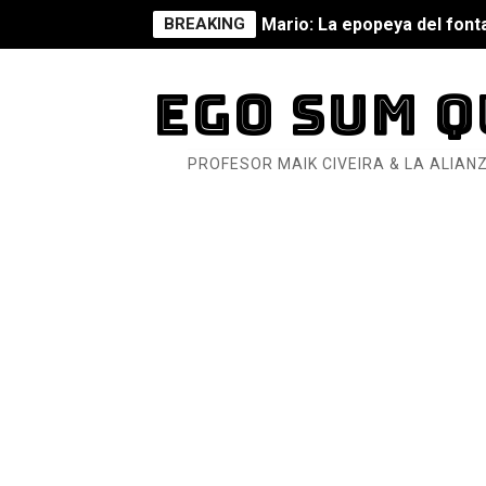
Mario: La epopeya del fonta
BREAKING
Mario: La epopeya del fonta
EGO SUM Q
Pequeña Filmoteca Antifas
PROFESOR MAIK CIVEIRA & LA ALIANZ
Que no nos aplaste el Taló
Pokémon: La película existe
Así se ve el fascismo en 202
Un año para sobrevivir al mu
¿Estamos soñando con ovej
Dioses y Monstruos: Guill
Dioses y Monstruos: Guill