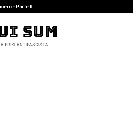
nero - Parte II
nero - Parte I
UI SUM
cista
A FRIKI ANTIFASCISTA
n de Hierro
ncialista
6... Y así se ve la Resistencia
ndo: Dos mil tíjiri cinco
as eléctricas?
ermo (DOS)
ermo (UNO)