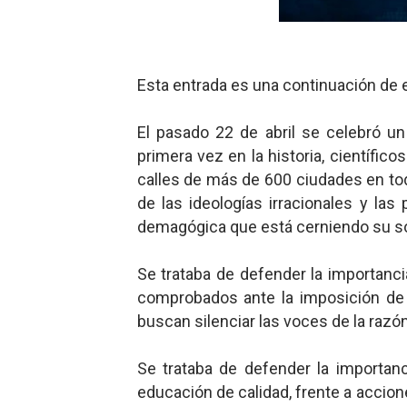
Gentile: Lo que debes ente
Definiendo: ¿Qué es el fas
Esta entrada es una continuación de e
Panorama del nuevo fascis
El pasado 22 de abril se celebró un
Llévenmelo fuchachos: El a
primera vez en la historia, científico
calles de más de 600 ciudades en tod
La falacia etimológica
de las ideologías irracionales y las 
Mario: La epopeya del fonta
demagógica que está cerniendo su s
Se trataba de defender la importanc
comprobados ante la imposición de 
buscan silenciar las voces de la razó
Se trataba de defender la importanc
educación de calidad, frente a accion