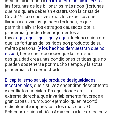
incluso ha llamado a
un impuesto de hasta el 90%
a
las fortunas de los billonarios más ricos (fortunas
que ni siquiera deberían existir). Con la crisis del
Covid-19, son cada vez más los expertos que
llaman a gravar las grandes fortunas, lo que
permitiría aliviar los estragos causados por la
pandemia (pueden leer argumentos a
favor
aquí
,
aquí
,
aquí
,
aquí
y
aquí
). Incluso quien crea
que las fortunas de los ricos son producto de su
mérito personal (
y los hechos demuestran que no
es así
), tiene que reconocer que la tremenda
desigualdad crea unas condiciones críticas que no
pueden sostenerse por mucho tiempo, y la actual
pandemia lo ha demostrado.
El capitalismo salvaje produce desigualdades
insostenibles
, que a su vez engendran descontento
y conflictos sociales. Es aquí donde entra la
extrema derecha, que invariablemente favorece al
gran capital. Trump, por ejemplo, quien recortó
radicalmente impuestos a los más ricos. O
Bolsonaro, quien abrió la Amazonía a la extracción y