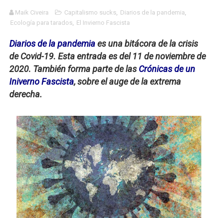
Dioses y Monstruos: Guillermo (UNO)
Maik Civeira
Capitalismo sucks
,
Diarios de la pandemia
,
Ecología para tarados
,
El Invierno Fascista
Carlos Manzo y el narcogobierno asesino
Diarios de la pandemia
es una bitácora de la crisis
de Covid-19. Esta entrada es del 11 de noviembre d
Gótico Mexicano
e
2020. También forma parte de las
Crónicas de un
El mito de Frankenstein
Iniverno Fascista
, sobre el auge de la extrema
derecha.
25 grandes películas de terror del siglo XXI
Devoraos los unos a los otros
Charlie Kirk y la izquierda asesina
Dios es Cambio: Filosofía Earthseed para el fin del mun
Nuestra era de genocidios
Mis historias favoritas de Superman