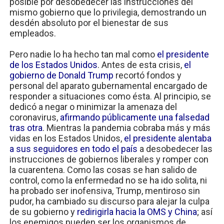
posible por desobedecer las instrucciones del
mismo gobierno que lo privilegia, demostrando un
desdén absoluto por el bienestar de sus
empleados.
Pero nadie lo ha hecho tan mal como
el presidente
de los Estados Unidos
. Antes de esta crisis,
el
gobierno de Donald Trump
recortó fondos y
personal del aparato gubernamental encargado de
responder a situaciones como ésta. Al principio, se
dedicó a negar o minimizar la amenaza del
coronavirus,
afirmando públicamente una falsedad
tras otra
. Mientras la pandemia cobraba más y más
vidas en los Estados Unidos,
el presidente alentaba
a sus seguidores en todo el país
a desobedecer las
instrucciones de gobiernos liberales y romper con
la cuarentena. Como las cosas se han salido de
control, como la enfermedad no se ha ido solita, ni
ha probado ser inofensiva, Trump, mentiroso sin
pudor, ha cambiado su discurso para alejar la culpa
de su gobierno y
redirigirla hacia la OMS y China
; así
los enemigos pueden ser los organismos de