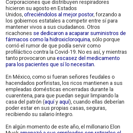
Corporaciones que distribuyen respiradores
hicieron su agosto en Estados
Unidos,
ofreciéndolos al mejor postor
, forzando a
los gobiernos estatales a competir entre sí para
mantener vivos a sus ciudadanos. Otros
ricachones
se dedicaron a acaparar suministros de
fármacos como la hidroxicloroquina
, sólo porque
corrió el rumor de que podía servir como
profiláctico contra la Covid-19. No es así, y mientras
tanto provocaron una
escasez del medicamento
para los pacientes que sí lo necesitan
.
En México, como si fueran señores feudales o
hacendados porfiristas, los ricos mantienen a sus
empleadas domésticas encerradas durante la
cuarentena, para que puedan seguir limpiando la
casa del patrón (
aquí
y
aquí
), cuando ellas deberían
poder estar en sus propias casas, seguras,
recibiendo su salario íntegro.
En algún momento de este año, el millonario Elon
Musk
amenazó a sus empleados con retirarles el