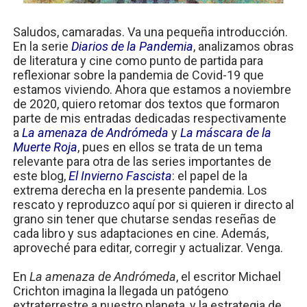
Transformers: ¿Una película marxista?
Saludos, camaradas. Va una pequeña introducción.
En la serie
Diarios de la Pandemia
, analizamos obras
Gentile: Lo que debes entender sobre el fascismo
de literatura y cine como punto de partida para
reflexionar sobre la pandemia de Covid-19 que
Definiendo: ¿Qué es el fascismo?
estamos viviendo. Ahora que estamos a noviembre
de 2020,
quiero retomar dos textos que formaron
Panorama del nuevo fascismo mundial: Verano de 2026
parte de mis entradas dedicadas respectivamente
a
La amenaza de Andrómeda
y
La máscara de la
Llévenmelo fuchachos: El adiós a 'THE BOYS'
Muerte Roja
, pues en ellos se trata de un tema
relevante para otra de las series importantes de
este blog,
El Invierno Fascista
: el papel de la
extrema derecha en la presente pandemia. Los
rescato y reproduzco aquí por si quieren ir directo al
grano sin tener que chutarse sendas reseñas de
cada libro y sus adaptaciones en cine. Además,
aproveché para editar, corregir y actualizar. Venga.
En
La amenaza de Andrómeda
, el escritor Michael
Crichton imagina la llegada un patógeno
extraterrestre a nuestro planeta, y la estrategia de