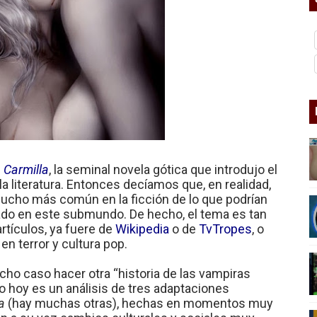
cismo?
mo mundial: Verano de 2026
diós a 'THE BOYS'
nero - Parte II
e
Carmilla
, la seminal novela gótica que introdujo el
a literatura. Entonces decíamos que, en realidad,
mucho más común en la ficción de lo que podrían
do en este submundo. De hecho, el tema es tan
rtículos, ya fuere de
Wikipedia
o de
TvTropes
, o
n terror y cultura pop.
ho caso hacer otra “historia de las vampiras
go hoy es un análisis de tres adaptaciones
la
(hay muchas otras), hechas en momentos muy