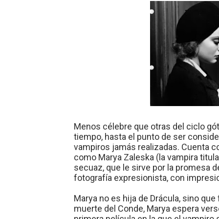
Menos célebre que otras del ciclo gót
tiempo, hasta el punto de ser consid
vampiros jamás realizadas. Cuenta co
como Marya Zaleska (la vampira titula
secuaz, que le sirve por la promesa 
fotografía expresionista, con impres
Marya no es hija de Drácula, sino que 
muerte del Conde, Marya espera verse l
primera película en la que el vampiro