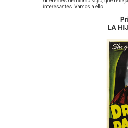
diferentes del último siglo, que refle
interesantes. Vamos a ello…
Pr
LA HI