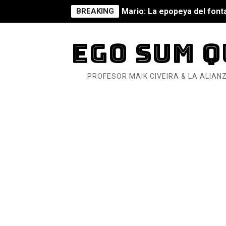
BREAKING
Mario: La epopeya del fonta
Pequeña Filmoteca Antifas
EGO SUM Q
Que no nos aplaste el Taló
PROFESOR MAIK CIVEIRA & LA ALIANZ
Pokémon: La película existe
Así se ve el fascismo en 202
Un año para sobrevivir al mu
¿Estamos soñando con ovej
Dioses y Monstruos: Guill
Dioses y Monstruos: Guill
Carlos Manzo y el narcogo