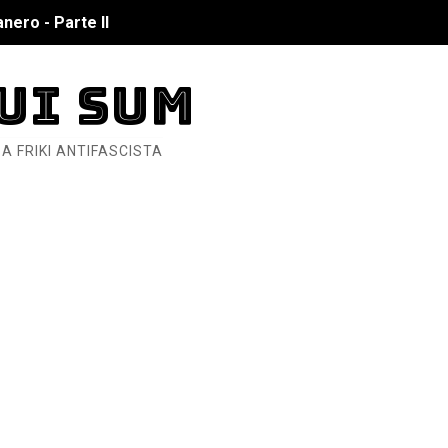
nero - Parte I
cista
UI SUM
n de Hierro
A FRIKI ANTIFASCISTA
ncialista
6... Y así se ve la Resistencia
ndo: Dos mil tíjiri cinco
as eléctricas?
ermo (DOS)
ermo (UNO)
bierno asesino