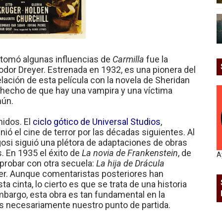
e tomó algunas influencias de
Carmilla
fue la
eodor Dreyer. Estrenada en 1932, es una pionera del
relación de esta película con la novela de Sheridan
 hecho de que hay una vampira y una víctima
mún.
nidos. El
ciclo gótico de Universal Studios
,
nió el cine de terror por las décadas siguientes. Al
osi siguió una plétora de adaptaciones de obras
es. En 1935 el éxito de
La novia de Frankenstein
, de
A
probar con otra secuela:
La hija de Drácula
er.
Aunque comentaristas posteriores han
ta cinta, lo cierto es que se trata de una historia
embargo, esta obra es tan fundamental en la
es necesariamente nuestro punto de partida.