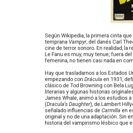
Según Wikipedia, la primera cinta qu
temprana
Vampyr
, del danés Carl Th
cine de terror sonoro. En realidad, la 
Le Fanu es muy, muy tenue; fuera del
femenina, no tienen casi nada en co
Hay que trasladarnos a los Estados U
empezando con
Drácula
en 1931, defi
clásico de Tod Browning con Bela Lug
literarias y algunas historias original
James Whale, animó a los estudios a 
(
Dracula’s Daughter
), de Lambert Hilly
señalado influencias de
Carmilla
en es
original y no de una adaptación. Sin 
historia del vampirismo lésbico que 