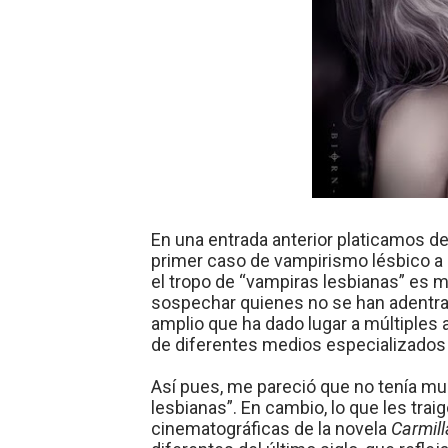
Definiendo: ¿Qué es el fas
Panorama del nuevo fascis
Llévenmelo fuchachos: El a
La falacia etimológica
Mario: La epopeya del fonta
En una entrada anterior platicamos d
primer caso de vampirismo lésbico a l
el tropo de “vampiras lesbianas” es 
sospechar quienes no se han adentra
amplio que ha dado lugar a múltiples a
de diferentes medios especializados e
Así pues, me pareció que no tenía muc
lesbianas”. En cambio, lo que les trai
cinematográficas de la novela
Carmil