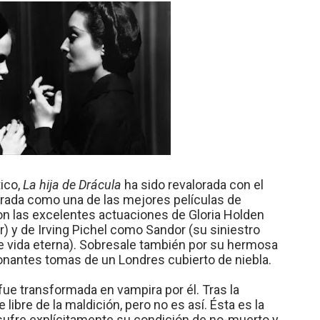
ico,
La hija de Drácula
ha sido revalorada con el
erada como una de las mejores películas de
n las excelentes actuaciones de Gloria Holden
r) y de Irving Pichel como Sandor (su siniestro
de vida eterna). Sobresale también por su hermosa
ionantes tomas de un Londres cubierto de niebla.
fue transformada en vampira por él. Tras la
ibre de la maldición, pero no es así. Ésta es la
 sufre explícitamente su condición de no-muerto y