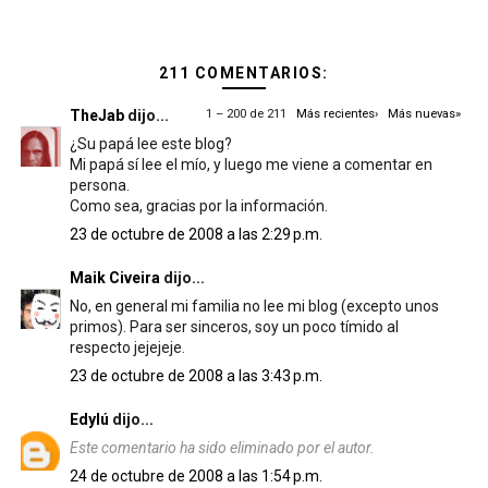
211 COMENTARIOS:
TheJab
dijo...
1 – 200 de 211
Más recientes›
Más nuevas»
¿Su papá lee este blog?
Mi papá sí lee el mío, y luego me viene a comentar en
persona.
Como sea, gracias por la información.
23 de octubre de 2008 a las 2:29 p.m.
Maik Civeira
dijo...
No, en general mi familia no lee mi blog (excepto unos
primos). Para ser sinceros, soy un poco tímido al
respecto jejejeje.
23 de octubre de 2008 a las 3:43 p.m.
Edylú
dijo...
Este comentario ha sido eliminado por el autor.
24 de octubre de 2008 a las 1:54 p.m.