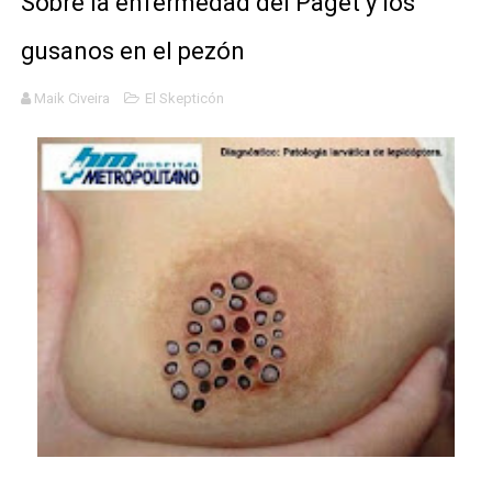
Sobre la enfermedad del Paget y los
Definiendo: ¿Qué es el fascismo?
gusanos en el pezón
Panorama del nuevo fascismo mundial: Verano de 2026
Maik Civeira
El Skepticón
Llévenmelo fuchachos: El adiós a 'THE BOYS'
La falacia etimológica
Mario: La epopeya del fontanero - Parte II