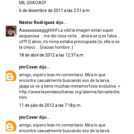
MIL GRACIAS!!
6 de diciembre de 2011 a las 2:51 a.m.
Néstor Rodríguez
dijo...
Aaaaaaaaaggghhh!! La vdd la imagen estan super
asquerosa ... me dio cosa verla ... ahora se q es falsa ...
uff!! Q alivio, mi novia estaba preocupada (si, ella si se
la creyo) ... Gracias hombre :)
18 de abril de 2012 a las 12:37 a.m.
jmrCover
dijo...
amigo, espero leas mi comentario. Mira lo que
encontre casualmente buscando eso de la larva...
jajaja se ve q tiene muchas metamorfosis evolutiva ->
http://www.leyendasurbanas.org/alarma/larvasleche.
htm
11 de julio de 2012 a las 7:18 p.m.
jmrCover
dijo...
amigo, espero leas mi comentario. Mira lo que
encontre casualmente buscando eso de la larva...