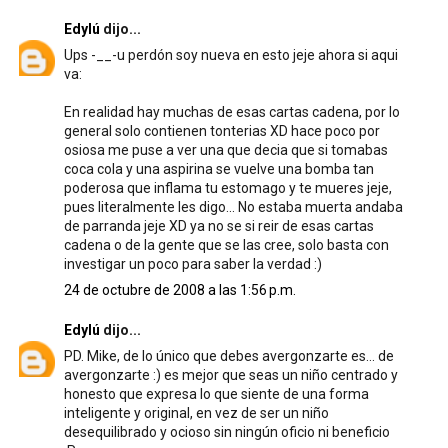
Edylú
dijo...
Ups -__-u perdón soy nueva en esto jeje ahora si aqui
va:
En realidad hay muchas de esas cartas cadena, por lo
general solo contienen tonterias XD hace poco por
osiosa me puse a ver una que decia que si tomabas
coca cola y una aspirina se vuelve una bomba tan
poderosa que inflama tu estomago y te mueres jeje,
pues literalmente les digo... No estaba muerta andaba
de parranda jeje XD ya no se si reir de esas cartas
cadena o de la gente que se las cree, solo basta con
investigar un poco para saber la verdad :)
24 de octubre de 2008 a las 1:56 p.m.
Edylú
dijo...
PD. Mike, de lo único que debes avergonzarte es... de
avergonzarte :) es mejor que seas un niño centrado y
honesto que expresa lo que siente de una forma
inteligente y original, en vez de ser un niño
desequilibrado y ocioso sin ningún oficio ni beneficio