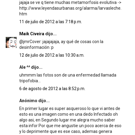
jajaja se ve q tiene muchas metamorfosis evolutiva ->
http://www.leyendasurbanas.org/alarma/larvasleche.
htm
11 de julio de 2012 a las 7:18 p.m.
Maik Civeira
dijo...
@jmrCover: jajajajaja, ay qué de cosas con la
desinformación :p
12 de julio de 2012 a las 10:30 a.m.
Ale ^^ dijo...
uhmmm las fotos son de una enfermedad llamada
tripofobia...
6 de agosto de 2012 a las 8:52 p.m.
Anónimo dijo...
En primer lugar es super asqueroso lo que vi antes de
esto es una imagen como en una dedo Infectado oh
algo asi, en Segundo lugar me alegra mucho saber
esta infor Por que me angustie un poco acerca de eso
y lo deprimente que es ese caso, ademas genera