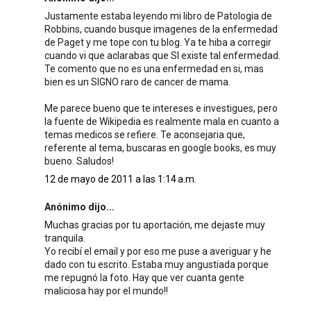
Justamente estaba leyendo mi libro de Patologia de
Robbins, cuando busque imagenes de la enfermedad
de Paget y me tope con tu blog. Ya te hiba a corregir
cuando vi que aclarabas que SI existe tal enfermedad.
Te comento que no es una enfermedad en si, mas
bien es un SIGNO raro de cancer de mama.
Me parece bueno que te intereses e investigues, pero
la fuente de Wikipedia es realmente mala en cuanto a
temas medicos se refiere. Te aconsejaria que,
referente al tema, buscaras en google books, es muy
bueno. Saludos!
12 de mayo de 2011 a las 1:14 a.m.
Anónimo dijo...
Muchas gracias por tu aportación, me dejaste muy
tranquila.
Yo recibí el email y por eso me puse a averiguar y he
dado con tu escrito. Estaba muy angustiada porque
me repugnó la foto. Hay que ver cuanta gente
maliciosa hay por el mundo!!