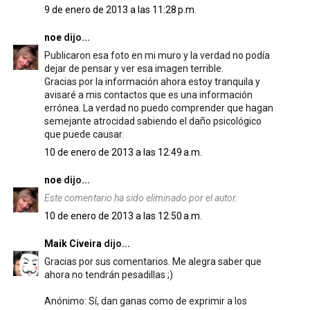
9 de enero de 2013 a las 11:28 p.m.
noe
dijo...
Publicaron esa foto en mi muro y la verdad no podía
dejar de pensar y ver esa imagen terrible.
Gracias por la información ahora estoy tranquila y
avisaré a mis contactos que es una información
errónea. La verdad no puedo comprender que hagan
semejante atrocidad sabiendo el daño psicológico
que puede causar.
10 de enero de 2013 a las 12:49 a.m.
noe
dijo...
Este comentario ha sido eliminado por el autor.
10 de enero de 2013 a las 12:50 a.m.
Maik Civeira
dijo...
Gracias por sus comentarios. Me alegra saber que
ahora no tendrán pesadillas ;)
Anónimo: Sí, dan ganas como de exprimir a los