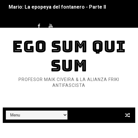
Mario: La epopeya del fontanero - Parte I
Pequeña Filmoteca Antifascista
Que no nos aplaste el Talón de Hierro
EGO SUM QUI
Pokémon: La película existencialista
SUM
Así se ve el fascismo en 2026... Y así se ve la Resistenc
Un año para sobrevivir al mundo: Dos mil tíjiri cinco
PROFESOR MAIK CIVEIRA & LA ALIANZA FRIKI
ANTIFASCISTA
¿Estamos soñando con ovejas eléctricas?
Dioses y Monstruos: Guillermo (DOS)
Dioses y Monstruos: Guillermo (UNO)
Carlos Manzo y el narcogobierno asesino