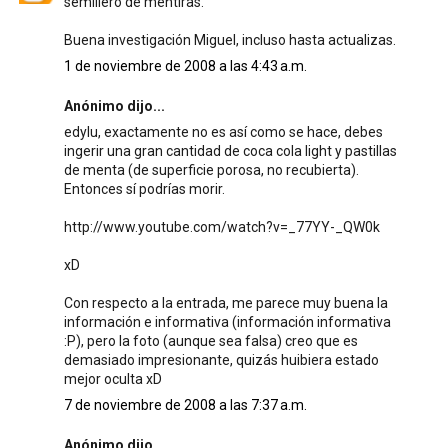
semillero de mentiras.
Buena investigación Miguel, incluso hasta actualizas.
1 de noviembre de 2008 a las 4:43 a.m.
Anónimo dijo...
edylu, exactamente no es así como se hace, debes
ingerir una gran cantidad de coca cola light y pastillas
de menta (de superficie porosa, no recubierta).
Entonces sí podrías morir.
http://www.youtube.com/watch?v=_77YY-_QW0k
xD
Con respecto a la entrada, me parece muy buena la
información e informativa (información informativa
:P), pero la foto (aunque sea falsa) creo que es
demasiado impresionante, quizás huibiera estado
mejor oculta xD
7 de noviembre de 2008 a las 7:37 a.m.
Anónimo dijo...