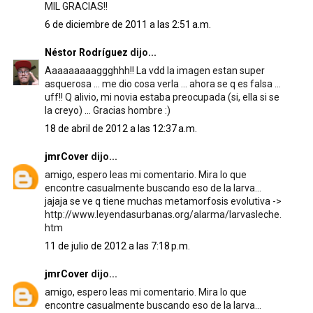
MIL GRACIAS!!
6 de diciembre de 2011 a las 2:51 a.m.
Néstor Rodríguez
dijo...
Aaaaaaaaaggghhh!! La vdd la imagen estan super
asquerosa ... me dio cosa verla ... ahora se q es falsa ...
uff!! Q alivio, mi novia estaba preocupada (si, ella si se
la creyo) ... Gracias hombre :)
18 de abril de 2012 a las 12:37 a.m.
jmrCover
dijo...
amigo, espero leas mi comentario. Mira lo que
encontre casualmente buscando eso de la larva...
jajaja se ve q tiene muchas metamorfosis evolutiva ->
http://www.leyendasurbanas.org/alarma/larvasleche.
htm
11 de julio de 2012 a las 7:18 p.m.
jmrCover
dijo...
amigo, espero leas mi comentario. Mira lo que
encontre casualmente buscando eso de la larva...