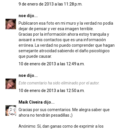
9 de enero de 2013 a las 11:28 p.m.
noe
dijo...
Publicaron esa foto en mi muro y la verdad no podía
dejar de pensar y ver esa imagen terrible.
Gracias por la información ahora estoy tranquila y
avisaré a mis contactos que es una información
errónea. La verdad no puedo comprender que hagan
semejante atrocidad sabiendo el daño psicológico
que puede causar.
10 de enero de 2013 a las 12:49 a.m.
noe
dijo...
Este comentario ha sido eliminado por el autor.
10 de enero de 2013 a las 12:50 a.m.
Maik Civeira
dijo...
Gracias por sus comentarios. Me alegra saber que
ahora no tendrán pesadillas ;)
Anónimo: Sí, dan ganas como de exprimir a los