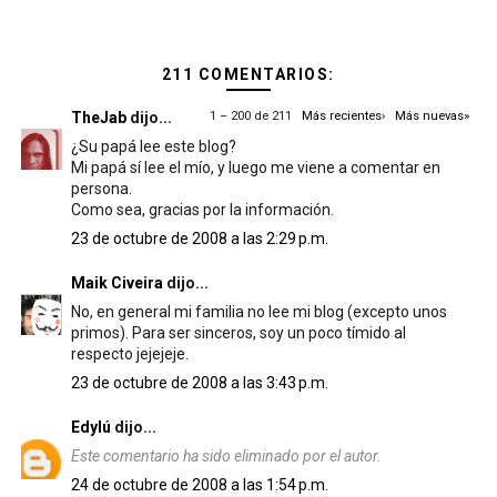
211 COMENTARIOS:
TheJab
dijo...
1 – 200 de 211
Más recientes›
Más nuevas»
¿Su papá lee este blog?
Mi papá sí lee el mío, y luego me viene a comentar en
persona.
Como sea, gracias por la información.
23 de octubre de 2008 a las 2:29 p.m.
Maik Civeira
dijo...
No, en general mi familia no lee mi blog (excepto unos
primos). Para ser sinceros, soy un poco tímido al
respecto jejejeje.
23 de octubre de 2008 a las 3:43 p.m.
Edylú
dijo...
Este comentario ha sido eliminado por el autor.
24 de octubre de 2008 a las 1:54 p.m.