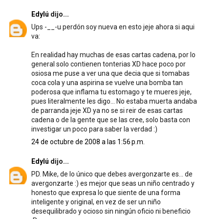
Edylú
dijo...
Ups -__-u perdón soy nueva en esto jeje ahora si aqui
va:
En realidad hay muchas de esas cartas cadena, por lo
general solo contienen tonterias XD hace poco por
osiosa me puse a ver una que decia que si tomabas
coca cola y una aspirina se vuelve una bomba tan
poderosa que inflama tu estomago y te mueres jeje,
pues literalmente les digo... No estaba muerta andaba
de parranda jeje XD ya no se si reir de esas cartas
cadena o de la gente que se las cree, solo basta con
investigar un poco para saber la verdad :)
24 de octubre de 2008 a las 1:56 p.m.
Edylú
dijo...
PD. Mike, de lo único que debes avergonzarte es... de
avergonzarte :) es mejor que seas un niño centrado y
honesto que expresa lo que siente de una forma
inteligente y original, en vez de ser un niño
desequilibrado y ocioso sin ningún oficio ni beneficio