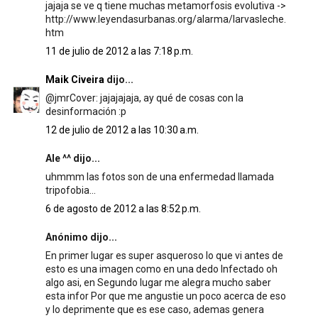
jajaja se ve q tiene muchas metamorfosis evolutiva ->
http://www.leyendasurbanas.org/alarma/larvasleche.
htm
11 de julio de 2012 a las 7:18 p.m.
Maik Civeira
dijo...
@jmrCover: jajajajaja, ay qué de cosas con la
desinformación :p
12 de julio de 2012 a las 10:30 a.m.
Ale ^^ dijo...
uhmmm las fotos son de una enfermedad llamada
tripofobia...
6 de agosto de 2012 a las 8:52 p.m.
Anónimo dijo...
En primer lugar es super asqueroso lo que vi antes de
esto es una imagen como en una dedo Infectado oh
algo asi, en Segundo lugar me alegra mucho saber
esta infor Por que me angustie un poco acerca de eso
y lo deprimente que es ese caso, ademas genera