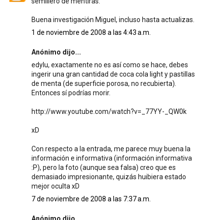
semillero de mentiras.
Buena investigación Miguel, incluso hasta actualizas.
1 de noviembre de 2008 a las 4:43 a.m.
Anónimo dijo...
edylu, exactamente no es así como se hace, debes
ingerir una gran cantidad de coca cola light y pastillas
de menta (de superficie porosa, no recubierta).
Entonces sí podrías morir.
http://www.youtube.com/watch?v=_77YY-_QW0k
xD
Con respecto a la entrada, me parece muy buena la
información e informativa (información informativa
:P), pero la foto (aunque sea falsa) creo que es
demasiado impresionante, quizás huibiera estado
mejor oculta xD
7 de noviembre de 2008 a las 7:37 a.m.
Anónimo dijo...