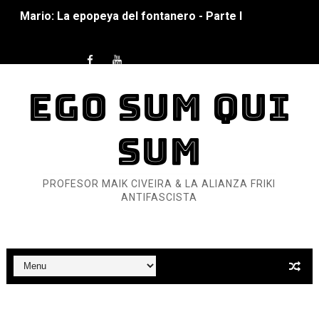
Pequeña Filmoteca Antifascista
Que no nos aplaste el Talón de Hierro
Pokémon: La película existencialista
EGO SUM QUI
Así se ve el fascismo en 2026... Y así se ve la Resistenc
SUM
Un año para sobrevivir al mundo: Dos mil tíjiri cinco
PROFESOR MAIK CIVEIRA & LA ALIANZA FRIKI
¿Estamos soñando con ovejas eléctricas?
ANTIFASCISTA
Dioses y Monstruos: Guillermo (DOS)
Dioses y Monstruos: Guillermo (UNO)
Carlos Manzo y el narcogobierno asesino
Gótico Mexicano