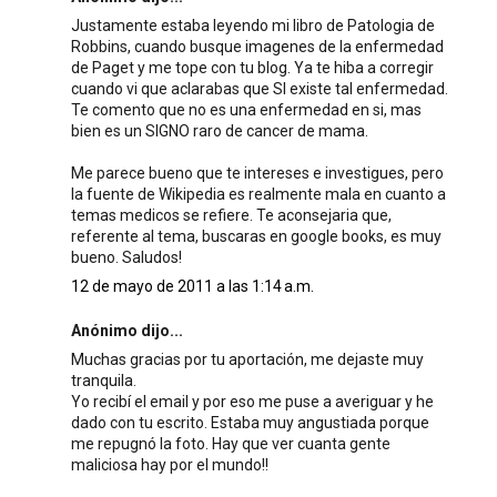
Justamente estaba leyendo mi libro de Patologia de
Robbins, cuando busque imagenes de la enfermedad
de Paget y me tope con tu blog. Ya te hiba a corregir
cuando vi que aclarabas que SI existe tal enfermedad.
Te comento que no es una enfermedad en si, mas
bien es un SIGNO raro de cancer de mama.
Me parece bueno que te intereses e investigues, pero
la fuente de Wikipedia es realmente mala en cuanto a
temas medicos se refiere. Te aconsejaria que,
referente al tema, buscaras en google books, es muy
bueno. Saludos!
12 de mayo de 2011 a las 1:14 a.m.
Anónimo dijo...
Muchas gracias por tu aportación, me dejaste muy
tranquila.
Yo recibí el email y por eso me puse a averiguar y he
dado con tu escrito. Estaba muy angustiada porque
me repugnó la foto. Hay que ver cuanta gente
maliciosa hay por el mundo!!