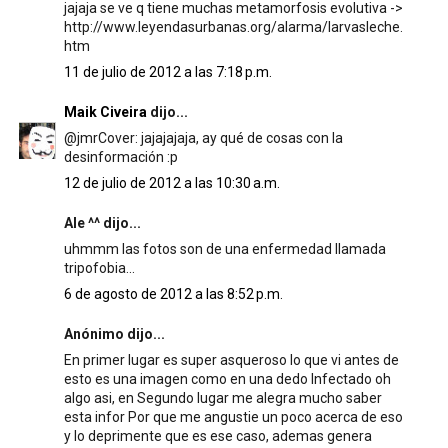
jajaja se ve q tiene muchas metamorfosis evolutiva ->
http://www.leyendasurbanas.org/alarma/larvasleche.
htm
11 de julio de 2012 a las 7:18 p.m.
Maik Civeira
dijo...
@jmrCover: jajajajaja, ay qué de cosas con la
desinformación :p
12 de julio de 2012 a las 10:30 a.m.
Ale ^^ dijo...
uhmmm las fotos son de una enfermedad llamada
tripofobia...
6 de agosto de 2012 a las 8:52 p.m.
Anónimo dijo...
En primer lugar es super asqueroso lo que vi antes de
esto es una imagen como en una dedo Infectado oh
algo asi, en Segundo lugar me alegra mucho saber
esta infor Por que me angustie un poco acerca de eso
y lo deprimente que es ese caso, ademas genera