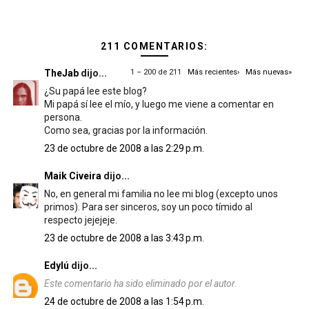
211 COMENTARIOS:
TheJab
dijo...
1 – 200 de 211
Más recientes›
Más nuevas»
¿Su papá lee este blog?
Mi papá sí lee el mío, y luego me viene a comentar en
persona.
Como sea, gracias por la información.
23 de octubre de 2008 a las 2:29 p.m.
Maik Civeira
dijo...
No, en general mi familia no lee mi blog (excepto unos
primos). Para ser sinceros, soy un poco tímido al
respecto jejejeje.
23 de octubre de 2008 a las 3:43 p.m.
Edylú
dijo...
Este comentario ha sido eliminado por el autor.
24 de octubre de 2008 a las 1:54 p.m.