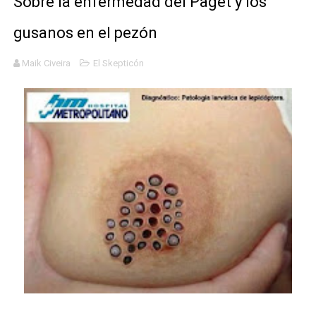
Sobre la enfermedad del Paget y los
Definiendo: ¿Qué es el fascismo?
gusanos en el pezón
Panorama del nuevo fascismo mundial: Verano de 2026
Maik Civeira
El Skepticón
Llévenmelo fuchachos: El adiós a 'THE BOYS'
La falacia etimológica
Mario: La epopeya del fontanero - Parte II