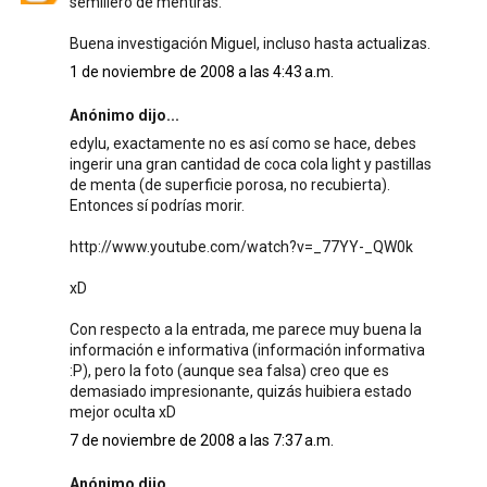
semillero de mentiras.
Buena investigación Miguel, incluso hasta actualizas.
1 de noviembre de 2008 a las 4:43 a.m.
Anónimo dijo...
edylu, exactamente no es así como se hace, debes
ingerir una gran cantidad de coca cola light y pastillas
de menta (de superficie porosa, no recubierta).
Entonces sí podrías morir.
http://www.youtube.com/watch?v=_77YY-_QW0k
xD
Con respecto a la entrada, me parece muy buena la
información e informativa (información informativa
:P), pero la foto (aunque sea falsa) creo que es
demasiado impresionante, quizás huibiera estado
mejor oculta xD
7 de noviembre de 2008 a las 7:37 a.m.
Anónimo dijo...