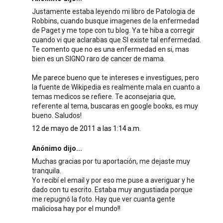
Justamente estaba leyendo mi libro de Patologia de
Robbins, cuando busque imagenes de la enfermedad
de Paget y me tope con tu blog. Ya te hiba a corregir
cuando vi que aclarabas que SI existe tal enfermedad.
Te comento que no es una enfermedad en si, mas
bien es un SIGNO raro de cancer de mama.
Me parece bueno que te intereses e investigues, pero
la fuente de Wikipedia es realmente mala en cuanto a
temas medicos se refiere. Te aconsejaria que,
referente al tema, buscaras en google books, es muy
bueno. Saludos!
12 de mayo de 2011 a las 1:14 a.m.
Anónimo dijo...
Muchas gracias por tu aportación, me dejaste muy
tranquila.
Yo recibí el email y por eso me puse a averiguar y he
dado con tu escrito. Estaba muy angustiada porque
me repugnó la foto. Hay que ver cuanta gente
maliciosa hay por el mundo!!