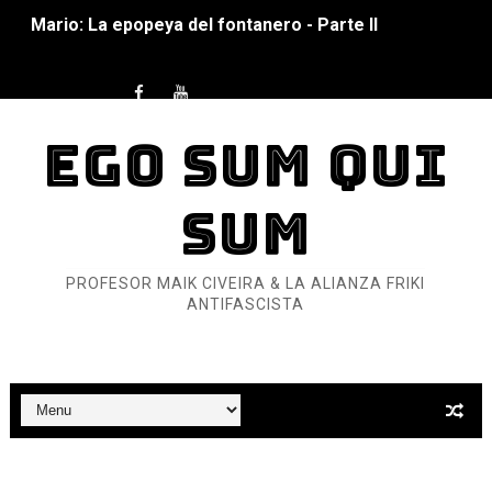
Mario: La epopeya del fontanero - Parte I
Pequeña Filmoteca Antifascista
Que no nos aplaste el Talón de Hierro
EGO SUM QUI
Pokémon: La película existencialista
SUM
Así se ve el fascismo en 2026... Y así se ve la Resistenc
Un año para sobrevivir al mundo: Dos mil tíjiri cinco
PROFESOR MAIK CIVEIRA & LA ALIANZA FRIKI
ANTIFASCISTA
¿Estamos soñando con ovejas eléctricas?
Dioses y Monstruos: Guillermo (DOS)
Dioses y Monstruos: Guillermo (UNO)
Carlos Manzo y el narcogobierno asesino