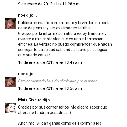
9 de enero de 2013 a las 11:28 p.m.
noe
dijo...
Publicaron esa foto en mi muro y la verdad no podía
dejar de pensar y ver esa imagen terrible.
Gracias por la información ahora estoy tranquila y
avisaré a mis contactos que es una información
errónea. La verdad no puedo comprender que hagan
semejante atrocidad sabiendo el daño psicológico
que puede causar.
10 de enero de 2013 a las 12:49 a.m.
noe
dijo...
Este comentario ha sido eliminado por el autor.
10 de enero de 2013 a las 12:50 a.m.
Maik Civeira
dijo...
Gracias por sus comentarios. Me alegra saber que
ahora no tendrán pesadillas ;)
Anónimo: Sí, dan ganas como de exprimir a los