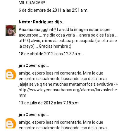
MIL GRACIAS!!
6 de diciembre de 2011 a las 2:51 a.m.
Néstor Rodríguez
dijo...
Aaaaaaaaaggghhh!! La vdd la imagen estan super
asquerosa ... me dio cosa verla ... ahora se q es falsa ...
uff!! Q alivio, mi novia estaba preocupada (si, ella si se
la creyo) ... Gracias hombre :)
18 de abril de 2012 a las 12:37 a.m.
jmrCover
dijo...
amigo, espero leas mi comentario. Mira lo que
encontre casualmente buscando eso de la larva...
jajaja se ve q tiene muchas metamorfosis evolutiva ->
http://www.leyendasurbanas.org/alarma/larvasleche.
htm
11 de julio de 2012 a las 7:18 p.m.
jmrCover
dijo...
amigo, espero leas mi comentario. Mira lo que
encontre casualmente buscando eso de la larva...