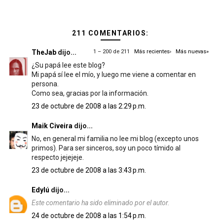
211 COMENTARIOS:
TheJab
dijo...
1 – 200 de 211
Más recientes›
Más nuevas»
¿Su papá lee este blog?
Mi papá sí lee el mío, y luego me viene a comentar en
persona.
Como sea, gracias por la información.
23 de octubre de 2008 a las 2:29 p.m.
Maik Civeira
dijo...
No, en general mi familia no lee mi blog (excepto unos
primos). Para ser sinceros, soy un poco tímido al
respecto jejejeje.
23 de octubre de 2008 a las 3:43 p.m.
Edylú
dijo...
Este comentario ha sido eliminado por el autor.
24 de octubre de 2008 a las 1:54 p.m.