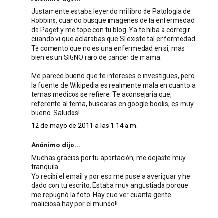
Justamente estaba leyendo mi libro de Patologia de
Robbins, cuando busque imagenes de la enfermedad
de Paget y me tope con tu blog. Ya te hiba a corregir
cuando vi que aclarabas que SI existe tal enfermedad.
Te comento que no es una enfermedad en si, mas
bien es un SIGNO raro de cancer de mama.
Me parece bueno que te intereses e investigues, pero
la fuente de Wikipedia es realmente mala en cuanto a
temas medicos se refiere. Te aconsejaria que,
referente al tema, buscaras en google books, es muy
bueno. Saludos!
12 de mayo de 2011 a las 1:14 a.m.
Anónimo dijo...
Muchas gracias por tu aportación, me dejaste muy
tranquila.
Yo recibí el email y por eso me puse a averiguar y he
dado con tu escrito. Estaba muy angustiada porque
me repugnó la foto. Hay que ver cuanta gente
maliciosa hay por el mundo!!