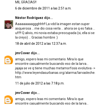
MIL GRACIAS!!
6 de diciembre de 2011 a las 2:51 a.m.
Néstor Rodríguez
dijo...
Aaaaaaaaaggghhh!! La vdd la imagen estan super
asquerosa ... me dio cosa verla ... ahora se q es falsa ...
uff!! Q alivio, mi novia estaba preocupada (si, ella si se
la creyo) ... Gracias hombre :)
18 de abril de 2012 a las 12:37 a.m.
jmrCover
dijo...
amigo, espero leas mi comentario. Mira lo que
encontre casualmente buscando eso de la larva...
jajaja se ve q tiene muchas metamorfosis evolutiva ->
http://www.leyendasurbanas.org/alarma/larvasleche.
htm
11 de julio de 2012 a las 7:18 p.m.
jmrCover
dijo...
amigo, espero leas mi comentario. Mira lo que
encontre casualmente buscando eso de la larva...