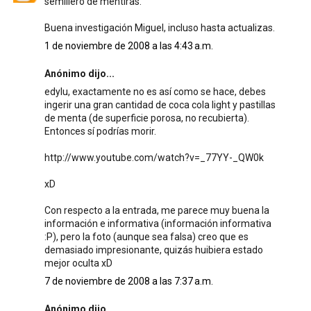
semillero de mentiras.
Buena investigación Miguel, incluso hasta actualizas.
1 de noviembre de 2008 a las 4:43 a.m.
Anónimo dijo...
edylu, exactamente no es así como se hace, debes
ingerir una gran cantidad de coca cola light y pastillas
de menta (de superficie porosa, no recubierta).
Entonces sí podrías morir.
http://www.youtube.com/watch?v=_77YY-_QW0k
xD
Con respecto a la entrada, me parece muy buena la
información e informativa (información informativa
:P), pero la foto (aunque sea falsa) creo que es
demasiado impresionante, quizás huibiera estado
mejor oculta xD
7 de noviembre de 2008 a las 7:37 a.m.
Anónimo dijo...