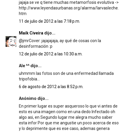
jajaja se ve q tiene muchas metamorfosis evolutiva ->
http://www.leyendasurbanas.org/alarma/larvasleche.
htm
11 de julio de 2012 a las 7:18 p.m.
Maik Civeira
dijo...
@jmrCover: jajajajaja, ay qué de cosas con la
desinformación :p
12 de julio de 2012 a las 10:30 a.m.
Ale ^^ dijo...
uhmmm las fotos son de una enfermedad llamada
tripofobia...
6 de agosto de 2012 a las 8:52 p.m.
Anónimo dijo...
En primer lugar es super asqueroso lo que vi antes de
esto es una imagen como en una dedo Infectado oh
algo asi, en Segundo lugar me alegra mucho saber
esta infor Por que me angustie un poco acerca de eso
y lo deprimente que es ese caso, ademas genera