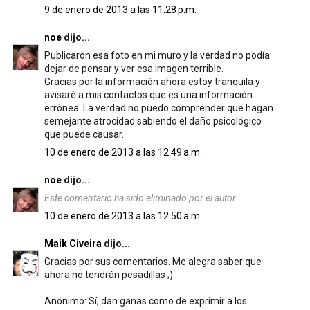
9 de enero de 2013 a las 11:28 p.m.
noe
dijo...
Publicaron esa foto en mi muro y la verdad no podía
dejar de pensar y ver esa imagen terrible.
Gracias por la información ahora estoy tranquila y
avisaré a mis contactos que es una información
errónea. La verdad no puedo comprender que hagan
semejante atrocidad sabiendo el daño psicológico
que puede causar.
10 de enero de 2013 a las 12:49 a.m.
noe
dijo...
Este comentario ha sido eliminado por el autor.
10 de enero de 2013 a las 12:50 a.m.
Maik Civeira
dijo...
Gracias por sus comentarios. Me alegra saber que
ahora no tendrán pesadillas ;)
Anónimo: Sí, dan ganas como de exprimir a los