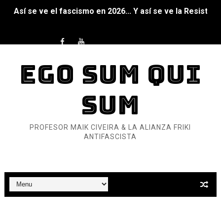
Así se ve el fascismo en 2026... Y así se ve la Resistenc
Un año para sobrevivir al mundo: Dos mil tíjiri cinco
¿Estamos soñando con ovejas eléctricas?
EGO SUM QUI
Dioses y Monstruos: Guillermo (DOS)
SUM
Dioses y Monstruos: Guillermo (UNO)
Carlos Manzo y el narcogobierno asesino
PROFESOR MAIK CIVEIRA & LA ALIANZA FRIKI
ANTIFASCISTA
Gótico Mexicano
El mito de Frankenstein
25 grandes películas de terror del siglo XXI
Devoraos los unos a los otros