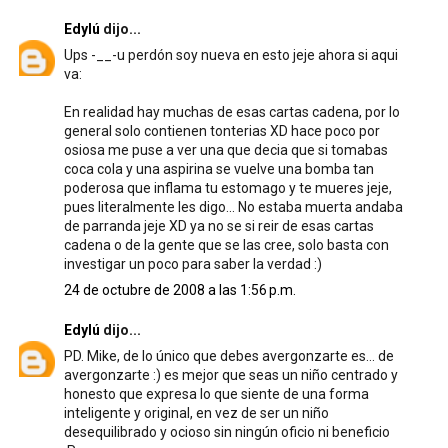
Edylú
dijo...
Ups -__-u perdón soy nueva en esto jeje ahora si aqui
va:
En realidad hay muchas de esas cartas cadena, por lo
general solo contienen tonterias XD hace poco por
osiosa me puse a ver una que decia que si tomabas
coca cola y una aspirina se vuelve una bomba tan
poderosa que inflama tu estomago y te mueres jeje,
pues literalmente les digo... No estaba muerta andaba
de parranda jeje XD ya no se si reir de esas cartas
cadena o de la gente que se las cree, solo basta con
investigar un poco para saber la verdad :)
24 de octubre de 2008 a las 1:56 p.m.
Edylú
dijo...
PD. Mike, de lo único que debes avergonzarte es... de
avergonzarte :) es mejor que seas un niño centrado y
honesto que expresa lo que siente de una forma
inteligente y original, en vez de ser un niño
desequilibrado y ocioso sin ningún oficio ni beneficio