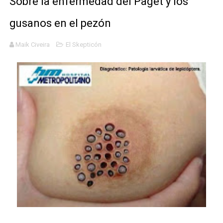
Sobre la enfermedad del Paget y los
Mario: La epopeya del fontanero - Parte II
gusanos en el pezón
Mario: La epopeya del fontanero - Parte I
Maik Civeira
El Skepticón
Pequeña Filmoteca Antifascista
Que no nos aplaste el Talón de Hierro
Pokémon: La película existencialista