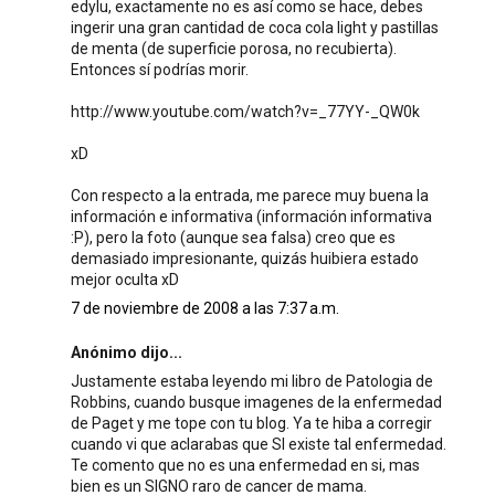
edylu, exactamente no es así como se hace, debes
ingerir una gran cantidad de coca cola light y pastillas
de menta (de superficie porosa, no recubierta).
Entonces sí podrías morir.
http://www.youtube.com/watch?v=_77YY-_QW0k
xD
Con respecto a la entrada, me parece muy buena la
información e informativa (información informativa
:P), pero la foto (aunque sea falsa) creo que es
demasiado impresionante, quizás huibiera estado
mejor oculta xD
7 de noviembre de 2008 a las 7:37 a.m.
Anónimo dijo...
Justamente estaba leyendo mi libro de Patologia de
Robbins, cuando busque imagenes de la enfermedad
de Paget y me tope con tu blog. Ya te hiba a corregir
cuando vi que aclarabas que SI existe tal enfermedad.
Te comento que no es una enfermedad en si, mas
bien es un SIGNO raro de cancer de mama.