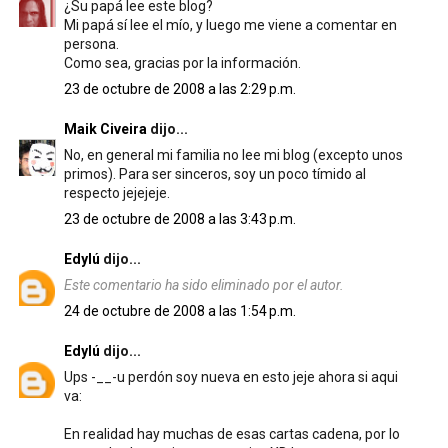
¿Su papá lee este blog?
Mi papá sí lee el mío, y luego me viene a comentar en
persona.
Como sea, gracias por la información.
23 de octubre de 2008 a las 2:29 p.m.
Maik Civeira
dijo...
No, en general mi familia no lee mi blog (excepto unos
primos). Para ser sinceros, soy un poco tímido al
respecto jejejeje.
23 de octubre de 2008 a las 3:43 p.m.
Edylú
dijo...
Este comentario ha sido eliminado por el autor.
24 de octubre de 2008 a las 1:54 p.m.
Edylú
dijo...
Ups -__-u perdón soy nueva en esto jeje ahora si aqui
va:
En realidad hay muchas de esas cartas cadena, por lo