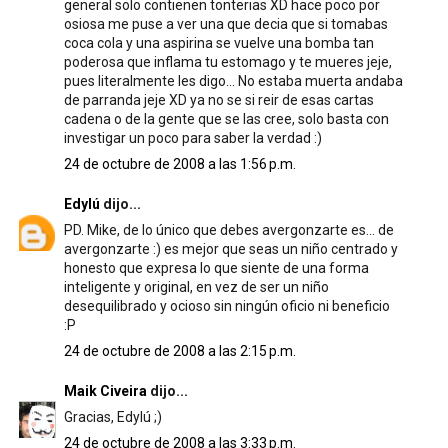
general solo contienen tonterias XD hace poco por
osiosa me puse a ver una que decia que si tomabas
coca cola y una aspirina se vuelve una bomba tan
poderosa que inflama tu estomago y te mueres jeje,
pues literalmente les digo... No estaba muerta andaba
de parranda jeje XD ya no se si reir de esas cartas
cadena o de la gente que se las cree, solo basta con
investigar un poco para saber la verdad :)
24 de octubre de 2008 a las 1:56 p.m.
Edylú
dijo...
PD. Mike, de lo único que debes avergonzarte es... de
avergonzarte :) es mejor que seas un niño centrado y
honesto que expresa lo que siente de una forma
inteligente y original, en vez de ser un niño
desequilibrado y ocioso sin ningún oficio ni beneficio
:P
24 de octubre de 2008 a las 2:15 p.m.
Maik Civeira
dijo...
Gracias, Edylú ;)
24 de octubre de 2008 a las 3:33 p.m.