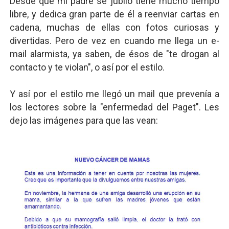
Desde que mi padre se jubiló tiene mucho tiempo
libre, y dedica gran parte de él a reenviar cartas en
Mario: La epopeya del fontanero - Parte II
cadena, muchas de ellas con fotos curiosas y
Mario: La epopeya del fontanero - Parte I
divertidas. Pero de vez en cuando me llega un e-
mail alarmista, ya saben, de ésos de "te drogan al
Pequeña Filmoteca Antifascista
contacto y te violan", o así por el estilo.
Que no nos aplaste el Talón de Hierro
Y así por el estilo me llegó un mail que prevenía a
Pokémon: La película existencialista
los lectores sobre la "enfermedad del Paget". Les
dejo las imágenes para que las vean: