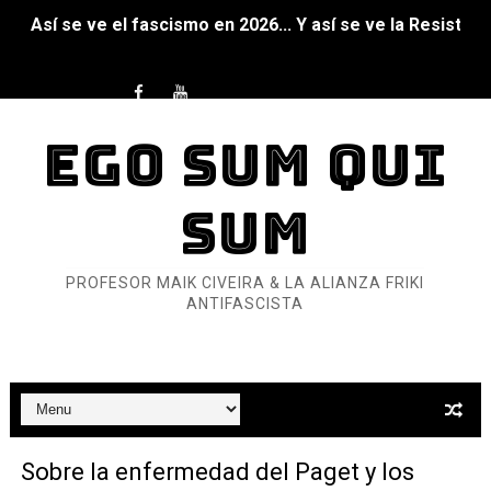
Así se ve el fascismo en 2026... Y así se ve la Resistenc
Un año para sobrevivir al mundo: Dos mil tíjiri cinco
¿Estamos soñando con ovejas eléctricas?
EGO SUM QUI
Dioses y Monstruos: Guillermo (DOS)
SUM
Dioses y Monstruos: Guillermo (UNO)
Carlos Manzo y el narcogobierno asesino
PROFESOR MAIK CIVEIRA & LA ALIANZA FRIKI
ANTIFASCISTA
Gótico Mexicano
El mito de Frankenstein
25 grandes películas de terror del siglo XXI
Sobre la enfermedad del Paget y los
Devoraos los unos a los otros