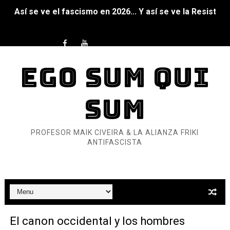
Así se ve el fascismo en 2026... Y así se ve la Resistenc
Un año para sobrevivir al mundo: Dos mil tíjiri cinco
¿Estamos soñando con ovejas eléctricas?
EGO SUM QUI
Dioses y Monstruos: Guillermo (DOS)
SUM
Dioses y Monstruos: Guillermo (UNO)
Carlos Manzo y el narcogobierno asesino
PROFESOR MAIK CIVEIRA & LA ALIANZA FRIKI
ANTIFASCISTA
Gótico Mexicano
El mito de Frankenstein
25 grandes películas de terror del siglo XXI
Devoraos los unos a los otros
El canon occidental y los hombres