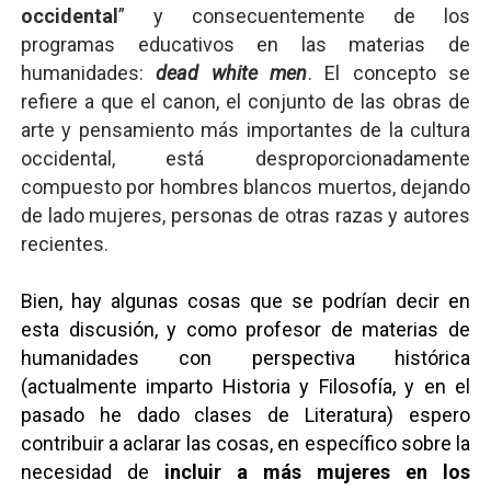
occidental
” y consecuentemente de los
Mario: La epopeya del fontanero - Parte II
programas educativos en las materias de
humanidades:
dead white men
. El concepto se
Mario: La epopeya del fontanero - Parte I
refiere a que el canon, el conjunto de las obras de
Pequeña Filmoteca Antifascista
arte y pensamiento más importantes de la cultura
occidental, está desproporcionadamente
Que no nos aplaste el Talón de Hierro
compuesto por hombres blancos muertos, dejando
de lado mujeres, personas de otras razas y autores
Pokémon: La película existencialista
recientes.
Así se ve el fascismo en 2026... Y así se ve la Resistenc
Bien, hay algunas cosas que se podrían decir en
esta discusión, y como profesor de materias de
humanidades con perspectiva histórica
(actualmente imparto Historia y Filosofía, y en el
pasado he dado clases de Literatura) espero
contribuir a aclarar las cosas, en específico sobre la
necesidad de
incluir a
más mujeres
en los