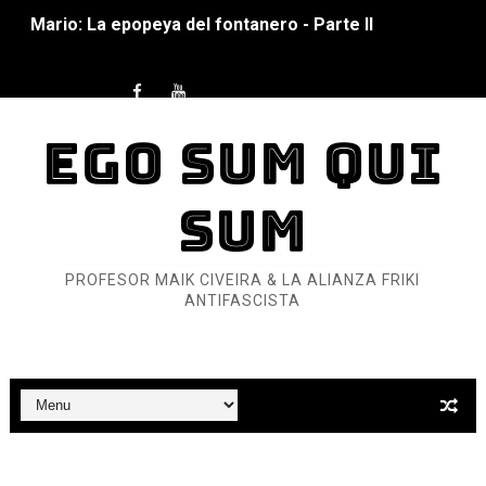
Mario: La epopeya del fontanero - Parte I
Pequeña Filmoteca Antifascista
Que no nos aplaste el Talón de Hierro
EGO SUM QUI
Pokémon: La película existencialista
SUM
Así se ve el fascismo en 2026... Y así se ve la Resistenc
Un año para sobrevivir al mundo: Dos mil tíjiri cinco
PROFESOR MAIK CIVEIRA & LA ALIANZA FRIKI
ANTIFASCISTA
¿Estamos soñando con ovejas eléctricas?
Dioses y Monstruos: Guillermo (DOS)
Dioses y Monstruos: Guillermo (UNO)
Carlos Manzo y el narcogobierno asesino