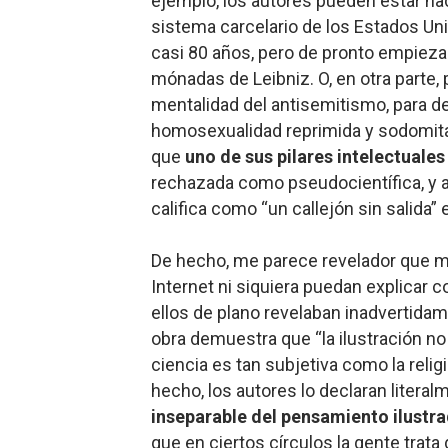
ejemplo, los autores pueden estar haci
sistema carcelario de los Estados U
casi 80 años, pero de pronto empiezan
mónadas de Leibniz. O, en otra parte,
mentalidad del antisemitismo, para d
homosexualidad reprimida y sodomita
que
uno de sus pilares intelectuales
rechazada como pseudocientífica, y a
califica como “un callejón sin salida” e
De hecho, me parece revelador que m
Internet ni siquiera puedan explicar 
ellos de plano revelaban inadvertida
obra demuestra que “la ilustración no 
ciencia es tan subjetiva como la religi
hecho, los autores lo declaran literalm
inseparable del pensamiento ilustra
que en ciertos círculos la gente trat