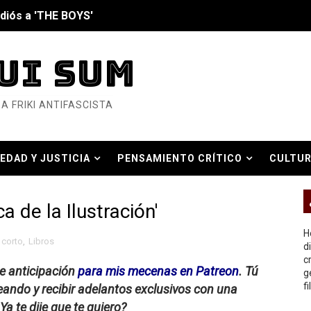
diós a 'THE BOYS'
UI SUM
nero - Parte II
A FRIKI ANTIFASCISTA
nero - Parte I
cista
EDAD Y JUSTICIA
PENSAMIENTO CRÍTICO
CULTUR
n de Hierro
O REAL
ncialista
a de la Ilustración'
6... Y así se ve la Resistencia
H
 corto
,
Libros
d
c
ndo: Dos mil tíjiri cinco
e anticipación
para mis mecenas en Patreon
. Tú
g
f
ando y recibir adelantos exclusivos con una
as eléctricas?
a te dije que te quiero?