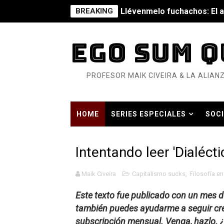
BREAKING
Llévenmelo fuchachos: El a
La falacia etimológica
EGO SUM Q
Mario: La epopeya del fonta
PROFESOR MAIK CIVEIRA & LA ALIANZ
Mario: La epopeya del fonta
Pequeña Filmoteca Antifas
HOME
SERIES ESPECIALES
SOCI
Que no nos aplaste el Taló
HISTORIA CONTEMPORÁNEA EN TIEMP
Pokémon: La película existe
Intentando leer 'Dialéctic
Así se ve el fascismo en 202
Maik Civeira
Capitalismo sucks
,
Filosofía en
Un año para sobrevivir al mu
Este texto fue publicado con un mes d
también puedes ayudarme a seguir cre
¿Estamos soñando con ovej
subscripción mensual. Venga, hazlo. ¿Y