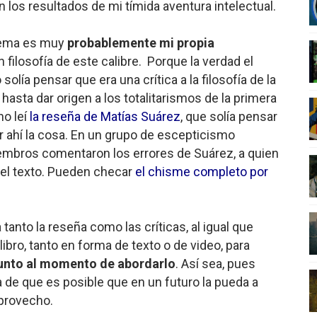
n los resultados de mi tímida aventura intelectual.
 Superman
blema es muy
probablemente mi propia
a marxista?
 filosofía de este calibre.
Porque la verdad el
olía pensar que era una crítica a la filosofía de la
nder sobre el fascismo
asta dar origen a los totalitarismos de la primera
cismo?
ho leí
la reseña de Matías Suárez
, que solía pensar
r ahí la cosa. En un grupo de escepticismo
mo mundial: Verano de 2026
iembros comentaron los errores de Suárez, a quien
 el texto. Pueden checar
el chisme completo por
tanto la reseña como las críticas, al igual que
ibro, tanto en forma de texto o de video, para
sunto al momento de abordarlo
. Así sea, pues
 de que es posible que en un futuro la pueda a
 provecho.