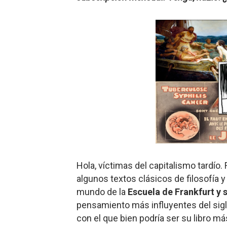
Dioses y Monstruos: Guill
Dioses y Monstruos: Guill
Carlos Manzo y el narcogo
Gótico Mexicano
El mito de Frankenstein
25 grandes películas de terr
Devoraos los unos a los ot
Hola, víctimas del capitalismo tardío
Charlie Kirk y la izquierda 
algunos textos clásicos de filosofía 
mundo de la
Escuela de Frankfurt y s
Dios es Cambio: Filosofía E
pensamiento más influyentes del siglo 
con el que bien podría ser su libro m
Nuestra era de genocidios