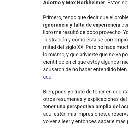
Adorno y Max Horkheimer
. Estos so
Mis historias favoritas de
Primero, tengo que decir que el pro
Transformers: ¿Una películ
ignorancia y falta de experiencia
con
libro me resultó de poco provecho. Yo s
Gentile: Lo que debes ente
Ilustración y cómo ésta se corrompió h
Definiendo: ¿Qué es el fas
mitad del siglo XX. Pero no hace muc
lo mismo, y que advierte que no va po
Panorama del nuevo fascis
científico en el que estoy algunos m
acusaron de no haber entendido bien
aquí
.
Bien, pues yo traté de tener en cuenta 
otros resúmenes y explicaciones del l
tener una perspectiva amplia del a
aquí están mis impresiones, a reserva
volver a leer y entonces sacarle más