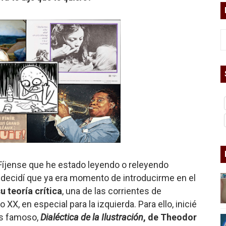
ermo (DOS)
ermo (UNO)
bierno asesino
or del siglo XXI
ros
. Fíjense que he estado leyendo o releyendo
asesina
y decidí que ya era momento de introducirme en el
u teoría crítica
, una de las corrientes de
arthseed para el fin del mundo
XX, en especial para la izquierda. Para ello, inicié
ás famoso,
Dialéctica de la Ilustración
, de Theodor