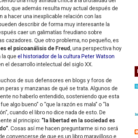
endo una muy atinada crítica a la brutalidad del
nidos, que además resulta muy actual después de
 a hacer una inexplicable relación con las
 pueden describir de forma muy interesante la
espués caer un galimatías freudiano sobre
s cazadores. Que otro problema, no pequeño, es
 es el psicoanálisis de Freud
, una perspectiva hoy
 la que
el historiador de la cultura Peter Watson
n el desarrollo intelectual del siglo XX.
uchos de sus defensores en blogs y foros de
con peras y manzanas de qué se trata. Algunos de
mente no haberlo entendido, sosteniendo que esta
fue algo bueno” o “que la razón es mala” o “la
ón”, cuando el libro no dice nada de esto. De
ente al principio:
“la libertad en la sociedad es
do”
. Cosas así me hacen preguntarme si no será
a de convencerse de que es un libro maravilloso e