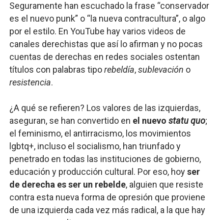
Seguramente han escuchado la frase “conservador
Definiendo: ¿Qué es el fascismo?
es el nuevo punk” o “la nueva contracultura”, o algo
por el estilo. En YouTube hay varios videos de
Panorama del nuevo fascismo mundial: Verano de 2026
canales derechistas que así lo afirman y no pocas
cuentas de derechas en redes sociales ostentan
Llévenmelo fuchachos: El adiós a 'THE BOYS'
títulos con palabras tipo
rebeldía
,
sublevación
o
La falacia etimológica
resistencia
.
Mario: La epopeya del fontanero - Parte II
¿A qué se refieren? Los valores de las izquierdas,
aseguran, se han convertido en
el nuevo
statu quo
;
el feminismo, el antirracismo, los movimientos
lgbtq+, incluso el socialismo, han triunfado y
penetrado en todas las instituciones de gobierno,
educación y producción cultural. Por eso, hoy
ser
de derecha es ser un rebelde
, alguien que resiste
contra esta nueva forma de opresión que proviene
de una izquierda cada vez más radical, a la que hay