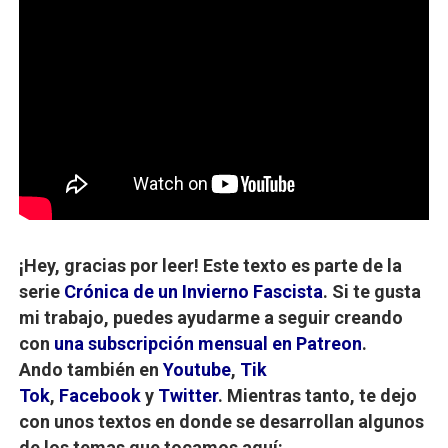
¡Hey, gracias por leer! Este texto es parte de la
serie
Crónica de un Invierno Fascista
.
Si te gusta
mi trabajo, puedes ayudarme a seguir creando
c
on
una subscripción mensual en Patreon
.
Ando
también en
Youtube
,
Tik
Tok
,
Facebook
y
Twitter
.
Mientras tanto, te dejo
con unos textos en donde se desarrollan algunos
de los temas que tocamos aquí: